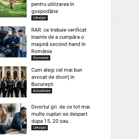
pentru utilizarea în
gospodărie
Lifestyle
RAR: ce trebuie verificat
înainte de a cumpăra o
mașină second-hand în
România
Economie
Cum alegi cel mai bun
avocat de divorț în
București
Actualitate
Divortul gri: de ce tot mai
multe cupluri se despart
dupa 15, 20 sau...
Lifestyle