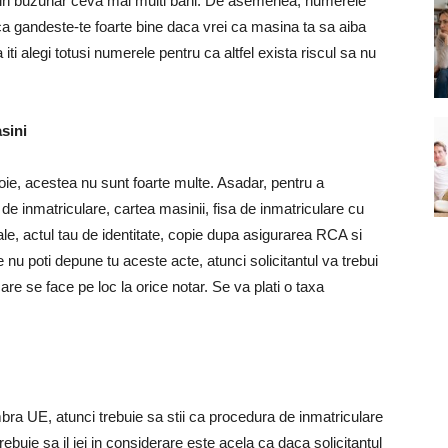
din buzunar ceva mai multi bani. De asemenea, numerele
 ca gandeste-te foarte bine daca vrei ca masina ta sa aiba
 alegi totusi numerele pentru ca altfel exista riscul sa nu
sini
ie, acestea nu sunt foarte multe. Asadar, pentru a
de inmatriculare, cartea masinii, fisa de inmatriculare cu
le, actul tau de identitate, copie dupa asigurarea RCA si
e nu poti depune tu aceste acte, atunci solicitantul va trebui
re se face pe loc la orice notar. Se va plati o taxa
bra UE, atunci trebuie sa stii ca procedura de inmatriculare
ebuie sa il iei in considerare este acela ca daca solicitantul