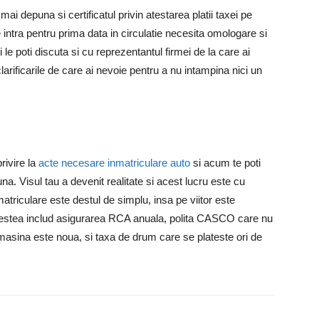
mai depuna si certificatul privin atestarea platii taxei pe
intra pentru prima data in circulatie necesita omologare si
i le poti discuta si cu reprezentantul firmei de la care ai
clarificarile de care ai nevoie pentru a nu intampina nici un
privire la
acte necesare inmatriculare auto
si acum te poti
na. Visul tau a devenit realitate si acest lucru este cu
matriculare este destul de simplu, insa pe viitor este
. Acestea includ asigurarea RCA anuala, polita CASCO care nu
masina este noua, si taxa de drum care se plateste ori de