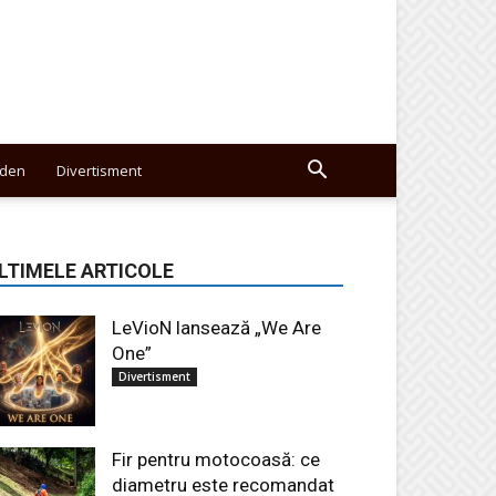
den
Divertisment
LTIMELE ARTICOLE
LeVioN lansează „We Are
One”
Divertisment
Fir pentru motocoasă: ce
diametru este recomandat