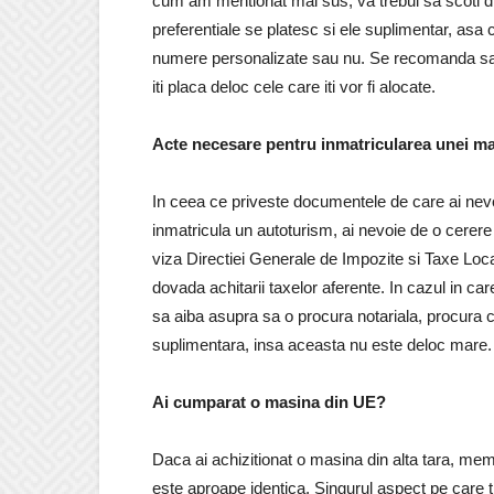
cum am mentionat mai sus, va trebui sa scoti 
preferentiale se platesc si ele suplimentar, asa
numere personalizate sau nu. Se recomanda sa iti
iti placa deloc cele care iti vor fi alocate.
Acte necesare pentru inmatricularea unei ma
In ceea ce priveste documentele de care ai nevo
inmatricula un autoturism, ai nevoie de o cerere 
viza Directiei Generale de Impozite si Taxe Loca
dovada achitarii taxelor aferente. In cazul in car
sa aiba asupra sa o procura notariala, procura ca
suplimentara, insa aceasta nu este deloc mare.
Ai cumparat o masina din UE?
Daca ai achizitionat o masina din alta tara, mem
este aproape identica. Singurul aspect pe care tr