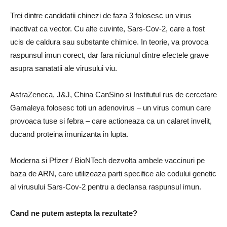
Trei dintre candidatii chinezi de faza 3 folosesc un virus
inactivat ca vector. Cu alte cuvinte, Sars-Cov-2, care a fost
ucis de caldura sau substante chimice. In teorie, va provoca
raspunsul imun corect, dar fara niciunul dintre efectele grave
asupra sanatatii ale virusului viu.
AstraZeneca, J&J, China CanSino si Institutul rus de cercetare
Gamaleya folosesc toti un adenovirus – un virus comun care
provoaca tuse si febra – care actioneaza ca un calaret invelit,
ducand proteina imunizanta in lupta.
Moderna si Pfizer / BioNTech dezvolta ambele vaccinuri pe
baza de ARN, care utilizeaza parti specifice ale codului genetic
al virusului Sars-Cov-2 pentru a declansa raspunsul imun.
Cand ne putem astepta la rezultate?