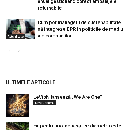
anual gestionând corect ambalajele
returnabile
Cum pot managerii de sustenabilitate
să integreze EPR în politicile de mediu
ale companiilor
Actualitate
ULTIMELE ARTICOLE
LeVioN lansează „We Are One”
Divertisment
Fir pentru motocoasă: ce diametru este