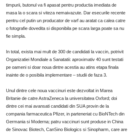
timpurii, butonul va fi apasat pentru productia imediata de
masa la o scara si viteza nemaivazute. Dar esecurile recente
pentru cel putin un producator de varf au aratat ca calea catre
o fotografie dovedita si disponibila pe scara larga poate sa nu
fie simpla.
In total, exista mai mult de 300 de candidati la vaccin, potrivit
Organizatiei Mondiale a Sanatatii: aproximativ 40 sunt testati
pe oameni si doar noua dintre acestia au atins etapa finala
inainte de o posibila implementare – studii de faza 3.
Unul dintre cele noua vaccinuri este dezvoltat in Marea
Britanie de catre AstraZeneca la universitatea Oxford; doi
dintre cei mai avansati candidati din SUA provin de la
compania farmaceutica Pfizer, in parteneriat cu BioNTech din
Germania si Moderna; patru vaccinuri sunt produse in China
de Sinovac Biotech, CanSino Biologics si Sinopharm, care are