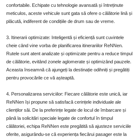
confortabile. Echipate cu tehnologie avansată și întreținute
meticulos, aceste vehicule sunt gata să ofere o călătorie lină și
plăcută, indiferent de condițiile de drum sau de vreme.
3. Itinerarii optimizate: Inteligentă și eficiență sunt cuvintele
cheie când vine vorba de planificarea itinerariilor ReNNen.
Rutele sunt atent analizate și optimizate pentru a reduce timpul
de călătorie, evitând zonele aglomerate și optimizând pauzele.
Aceasta înseamnă că ajungeți la destinație odihniți și pregătiți
pentru provocările ce vă așteaptă.
4. Personalizarea serviciilor: Fiecare călătorie este unică, iar
ReNNen își propune să satisfacă cerințele individuale ale
clienților săi. De la preferințe legate de locul de îmbarcare și
până la solicitări speciale legate de confortul în timpul
călătoriei, echipa ReNNen este pregătită să ajusteze serviciile
oferite, asigurându-se că experiența fiecărui pasager este la