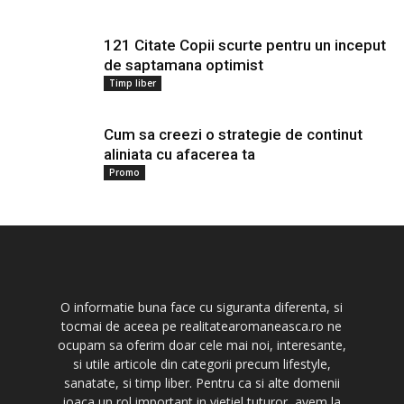
121 Citate Copii scurte pentru un inceput
de saptamana optimist
Timp liber
Cum sa creezi o strategie de continut
aliniata cu afacerea ta
Promo
O informatie buna face cu siguranta diferenta, si
tocmai de aceea pe realitatearomaneasca.ro ne
ocupam sa oferim doar cele mai noi, interesante,
si utile articole din categorii precum lifestyle,
sanatate, si timp liber. Pentru ca si alte domenii
joaca un rol important in vietiel tuturor, avem la