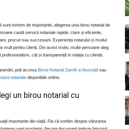
ică sunt extrem de importante, alegerea unui birou notarial de
soane caută servicii notariale rapide, clare și eficiente,
iare, procuri sau succesiuni. Experiența notarului și modul
te mult pentru clienți. Din acest motiv, multe persoane aleg
profesionalism, cât și transparență în relația cu clienții.
ogramări, poți accesa
Biroul Notarial Zamfir și Asociații
sau
siuni notariale
disponibile online.
egi un birou notarial cu
ituații importante din viață. Fie că vorbim despre vânzarea
zbaterea unei moșteniri, fiecare document trebuie întocmit