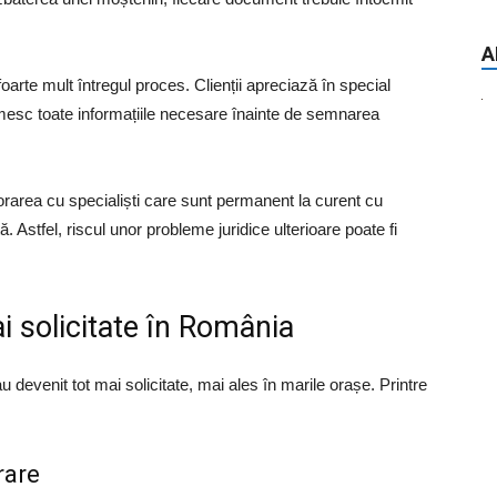
A
oarte mult întregul proces. Clienții apreciază în special
 primesc toate informațiile necesare înainte de semnarea
aborarea cu specialiști care sunt permanent la curent cu
 Astfel, riscul unor probleme juridice ulterioare poate fi
ai solicitate în România
 au devenit tot mai solicitate, mai ales în marile orașe. Printre
rare