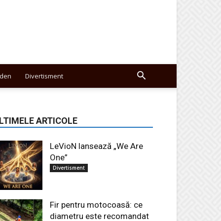
den
Divertisment
LTIMELE ARTICOLE
LeVioN lansează „We Are
One”
Divertisment
Fir pentru motocoasă: ce
diametru este recomandat