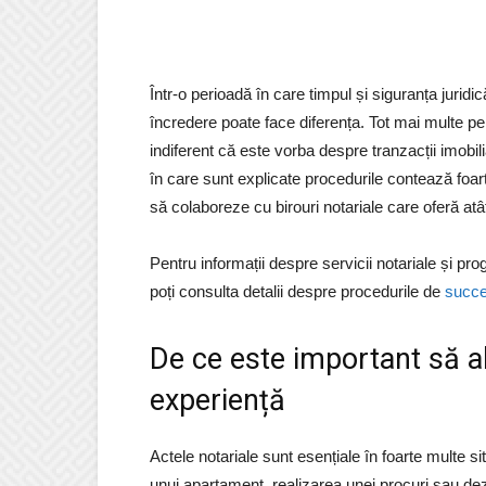
Într-o perioadă în care timpul și siguranța jurid
încredere poate face diferența. Tot mai multe per
indiferent că este vorba despre tranzacții imobil
în care sunt explicate procedurile contează foar
să colaboreze cu birouri notariale care oferă atât 
Pentru informații despre servicii notariale și pr
poți consulta detalii despre procedurile de
succe
De ce este important să al
experiență
Actele notariale sunt esențiale în foarte multe s
unui apartament, realizarea unei procuri sau de