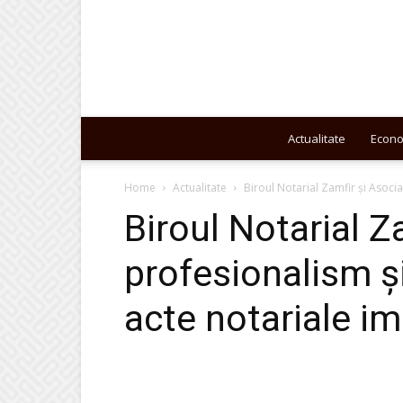
Actualitate
Econ
Home
Actualitate
Biroul Notarial Zamfir și Asocia
Biroul Notarial Za
profesionalism ș
acte notariale i