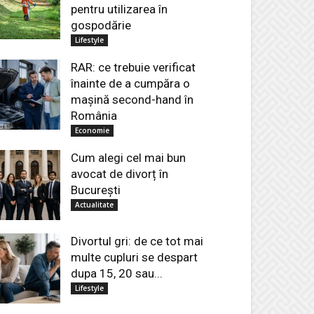
pentru utilizarea în
gospodărie
Lifestyle
RAR: ce trebuie verificat
înainte de a cumpăra o
mașină second-hand în
România
Economie
Cum alegi cel mai bun
avocat de divorț în
București
Actualitate
Divortul gri: de ce tot mai
multe cupluri se despart
dupa 15, 20 sau...
Lifestyle