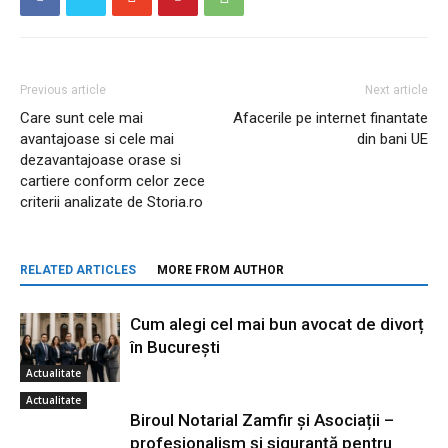
Previous article
Next article
Care sunt cele mai
Afacerile pe internet finantate
avantajoase si cele mai
din bani UE
dezavantajoase orase si
cartiere conform celor zece
criterii analizate de Storia.ro
RELATED ARTICLES
MORE FROM AUTHOR
Cum alegi cel mai bun avocat de divorț
în București
Actualitate
Actualitate
Biroul Notarial Zamfir și Asociații –
profesionalism și siguranță pentru