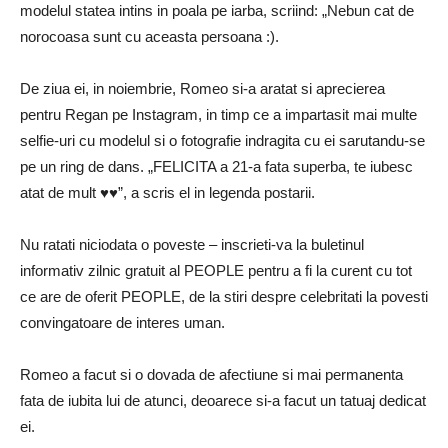
modelul statea intins in poala pe iarba, scriind: „Nebun cat de
norocoasa sunt cu aceasta persoana :).
De ziua ei, in noiembrie, Romeo si-a aratat si aprecierea
pentru Regan pe Instagram, in timp ce a impartasit mai multe
selfie-uri cu modelul si o fotografie indragita cu ei sarutandu-se
pe un ring de dans. „FELICITA a 21-a fata superba, te iubesc
atat de mult ♥️♥️”, a scris el in legenda postarii.
Nu ratati niciodata o poveste – inscrieti-va la buletinul
informativ zilnic gratuit al PEOPLE pentru a fi la curent cu tot
ce are de oferit PEOPLE, de la stiri despre celebritati la povesti
convingatoare de interes uman.
Romeo a facut si o dovada de afectiune si mai permanenta
fata de iubita lui de atunci, deoarece si-a facut un tatuaj dedicat
ei.