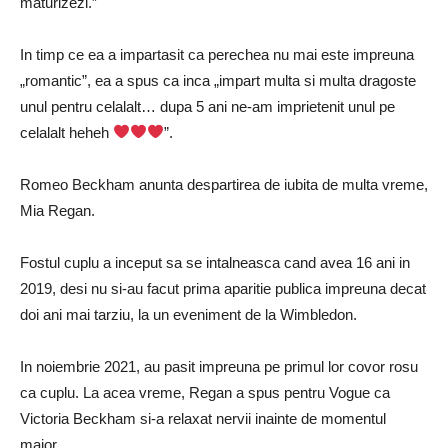
maturizezi.”
In timp ce ea a impartasit ca perechea nu mai este impreuna
„romantic”, ea a spus ca inca „impart multa si multa dragoste
unul pentru celalalt… dupa 5 ani ne-am imprietenit unul pe
celalalt heheh
”.
Romeo Beckham anunta despartirea de iubita de multa vreme,
Mia Regan.
Fostul cuplu a inceput sa se intalneasca cand avea 16 ani in
2019, desi nu si-au facut prima aparitie publica impreuna decat
doi ani mai tarziu, la un eveniment de la Wimbledon.
In noiembrie 2021, au pasit impreuna pe primul lor covor rosu
ca cuplu. La acea vreme, Regan a spus pentru Vogue ca
Victoria Beckham si-a relaxat nervii inainte de momentul
major.