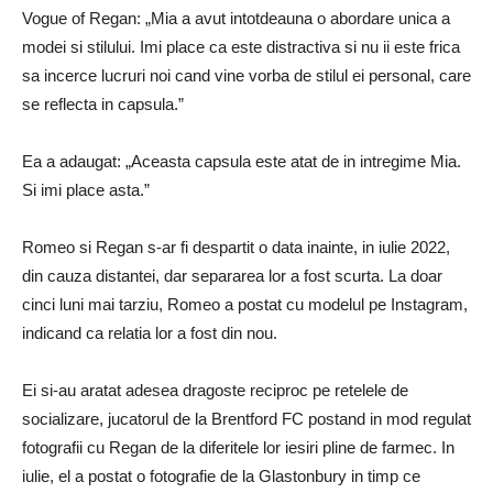
Vogue of Regan: „Mia a avut intotdeauna o abordare unica a
modei si stilului. Imi place ca este distractiva si nu ii este frica
sa incerce lucruri noi cand vine vorba de stilul ei personal, care
se reflecta in capsula.”
Ea a adaugat: „Aceasta capsula este atat de in intregime Mia.
Si imi place asta.”
Romeo si Regan s-ar fi despartit o data inainte, in iulie 2022,
din cauza distantei, dar separarea lor a fost scurta. La doar
cinci luni mai tarziu, Romeo a postat cu modelul pe Instagram,
indicand ca relatia lor a fost din nou.
Ei si-au aratat adesea dragoste reciproc pe retelele de
socializare, jucatorul de la Brentford FC postand in mod regulat
fotografii cu Regan de la diferitele lor iesiri pline de farmec. In
iulie, el a postat o fotografie de la Glastonbury in timp ce