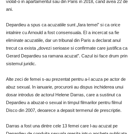
violat-o in apartamentul sau din Paris in 2018, cand avea 22 de
ani.
Depardieu a spus ca acuzatiile sunt „fara temei” si ca orice
intalnire cu Arnould a fost consensuala. El a incercat sa fie
eliminate acuzatiile, dar un tribunal din Paris a declarat anul
trecut ca exista „dovezi serioase si confirmate care justifica ca
Gerard Depardieu sa ramana acuzat”. Cazul isi face drum prin
sistemul juridic.
Alte zeci de femei s-au prezentat pentru a-l acuza pe actor de
abuz sexual. In ianuarie, procurorii au dispus inchiderea unui
dosar introdus de actorul Helene Darras, care a sustinut ca
Depardieu a abuzat-o sexual in timpul filmarilor pentru filmul
Disco din 2007, deoarece a depasit termenul de prescriptie.
Darras a fost una dintre cele 13 femei care l-au acuzat pe
Depardieu de conduita sexuala gresita intr-o ancheta publicata