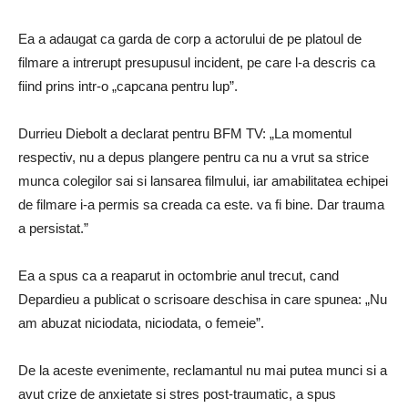
Ea a adaugat ca garda de corp a actorului de pe platoul de
filmare a intrerupt presupusul incident, pe care l-a descris ca
fiind prins intr-o „capcana pentru lup”.
Durrieu Diebolt a declarat pentru BFM TV: „La momentul
respectiv, nu a depus plangere pentru ca nu a vrut sa strice
munca colegilor sai si lansarea filmului, iar amabilitatea echipei
de filmare i-a permis sa creada ca este. va fi bine. Dar trauma
a persistat.”
Ea a spus ca a reaparut in octombrie anul trecut, cand
Depardieu a publicat o scrisoare deschisa in care spunea: „Nu
am abuzat niciodata, niciodata, o femeie”.
De la aceste evenimente, reclamantul nu mai putea munci si a
avut crize de anxietate si stres post-traumatic, a spus