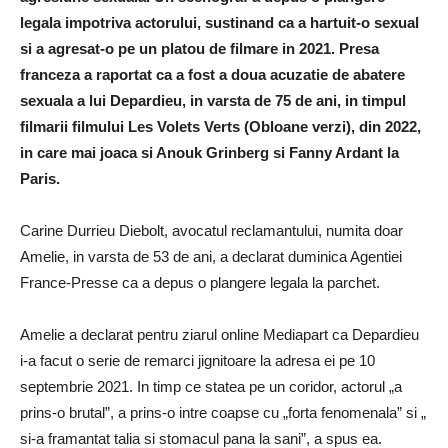
legala impotriva actorului, sustinand ca a hartuit-o sexual
si a agresat-o pe un platou de filmare in 2021. Presa
franceza a raportat ca a fost a doua acuzatie de abatere
sexuala a lui Depardieu, in varsta de 75 de ani, in timpul
filmarii filmului Les Volets Verts (Obloane verzi), din 2022,
in care mai joaca si Anouk Grinberg si Fanny Ardant la
Paris.
Carine Durrieu Diebolt, avocatul reclamantului, numita doar
Amelie, in varsta de 53 de ani, a declarat duminica Agentiei
France-Presse ca a depus o plangere legala la parchet.
Amelie a declarat pentru ziarul online Mediapart ca Depardieu
i-a facut o serie de remarci jignitoare la adresa ei pe 10
septembrie 2021. In timp ce statea pe un coridor, actorul „a
prins-o brutal”, a prins-o intre coapse cu „forta fenomenala” si „
si-a framantat talia si stomacul pana la sani”, a spus ea.