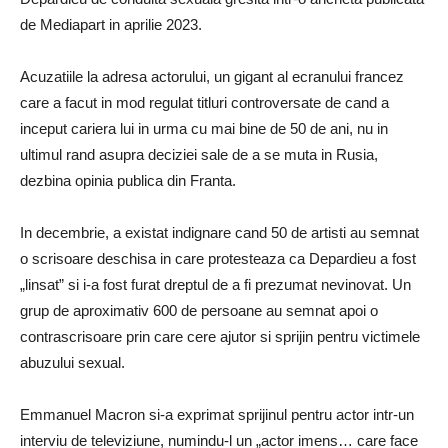
de Mediapart in aprilie 2023.
Acuzatiile la adresa actorului, un gigant al ecranului francez
care a facut in mod regulat titluri controversate de cand a
inceput cariera lui in urma cu mai bine de 50 de ani, nu in
ultimul rand asupra deciziei sale de a se muta in Rusia,
dezbina opinia publica din Franta.
In decembrie, a existat indignare cand 50 de artisti au semnat
o scrisoare deschisa in care protesteaza ca Depardieu a fost
„linsat” si i-a fost furat dreptul de a fi prezumat nevinovat. Un
grup de aproximativ 600 de persoane au semnat apoi o
contrascrisoare prin care cere ajutor si sprijin pentru victimele
abuzului sexual.
Emmanuel Macron si-a exprimat sprijinul pentru actor intr-un
interviu de televiziune, numindu-l un „actor imens… care face