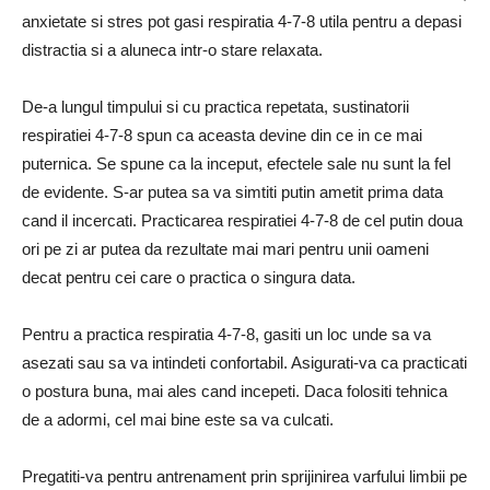
anxietate si stres pot gasi respiratia 4-7-8 utila pentru a depasi
distractia si a aluneca intr-o stare relaxata.
De-a lungul timpului si cu practica repetata, sustinatorii
respiratiei 4-7-8 spun ca aceasta devine din ce in ce mai
puternica. Se spune ca la inceput, efectele sale nu sunt la fel
de evidente. S-ar putea sa va simtiti putin ametit prima data
cand il incercati. Practicarea respiratiei 4-7-8 de cel putin doua
ori pe zi ar putea da rezultate mai mari pentru unii oameni
decat pentru cei care o practica o singura data.
Pentru a practica respiratia 4-7-8, gasiti un loc unde sa va
asezati sau sa va intindeti confortabil. Asigurati-va ca practicati
o postura buna, mai ales cand incepeti. Daca folositi tehnica
de a adormi, cel mai bine este sa va culcati.
Pregatiti-va pentru antrenament prin sprijinirea varfului limbii pe