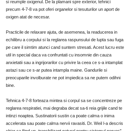
si reumple oxigenul. De la plamani spre exterior, tehnici
precum 4-7-8 va pot oferi organelor si tesuturilor un aport de
oxigen atat de necesar.
Practicile de relaxare ajuta, de asemenea, la readucerea in
echilibru a corpului si la reglarea raspunsului de lupta sau fuga
pe care il simtim atunci cand suntem stresati. Acest lucru este
util in special daca va confruntati cu insomnie din cauza
anxietatii sau a ingrijorarilor cu privire la ceea ce s-a intamplat
astazi sau ce s-ar putea intampla maine. Gandurile si
preocuparile involburate ne pot impiedica sa ne putem odihni
bine.
Tehnica 4-7-8 forteaza mintea si corpul sa se concentreze pe
reglarea respiratiei, mai degraba decat sa-ti reia grijile cand te
intinzi noaptea. Sustinatorii sustin ca poate calma o inima
accelerata sau poate calma nervii ravasiti. Dr. Weil l-a descris
chiar ca fiind un „tranchilizant natural pentru sistemul nervos”.