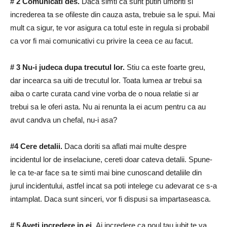
# 2 Comunicati des.
Daca simti ca sunt putin umbriti si
increderea ta se ofileste din cauza asta, trebuie sa le spui.
Mai
mult ca sigur, te vor asigura ca totul este in regula si probabil
ca vor fi mai comunicativi cu privire la ceea ce au facut.
# 3 Nu-i judeca dupa trecutul lor.
Stiu ca este foarte greu,
dar incearca sa uiti de trecutul lor.
Toata lumea ar trebui sa
aiba o carte curata cand vine vorba de o noua relatie si ar
trebui sa le oferi asta.
Nu ai renunta la ei acum pentru ca au
avut candva un chefal, nu-i asa?
#4 Cere detalii.
Daca doriti sa aflati mai multe despre
incidentul lor de inselaciune, cereti doar cateva detalii.
Spune-
le ca te-ar face sa te simti mai bine cunoscand detaliile din
jurul incidentului, astfel incat sa poti intelege cu adevarat ce s-a
intamplat.
Daca sunt sinceri, vor fi dispusi sa impartaseasca.
# 5 Aveti incredere in ei.
Ai incredere ca noul tau iubit te va