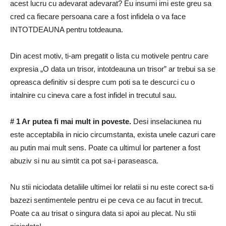
acest lucru cu adevarat adevarat?
Eu insumi imi este greu sa
cred ca fiecare persoana care a fost infidela o va face
INTOTDEAUNA pentru totdeauna.
Din acest motiv, ti-am pregatit o lista cu motivele pentru care
expresia „O data un trisor, intotdeauna un trisor” ar trebui sa se
opreasca definitiv si despre cum poti sa te descurci cu o
intalnire cu cineva care a fost infidel in trecutul sau.
# 1 Ar putea fi mai mult in poveste.
Desi inselaciunea nu
este acceptabila in nicio circumstanta, exista unele cazuri care
au putin mai mult sens.
Poate ca ultimul lor partener a fost
abuziv si nu au simtit ca pot sa-i paraseasca.
Nu stii niciodata detaliile ultimei lor relatii si nu este corect sa-ti
bazezi sentimentele pentru ei pe ceva ce au facut in trecut.
Poate ca au trisat o singura data si apoi au plecat.
Nu stii