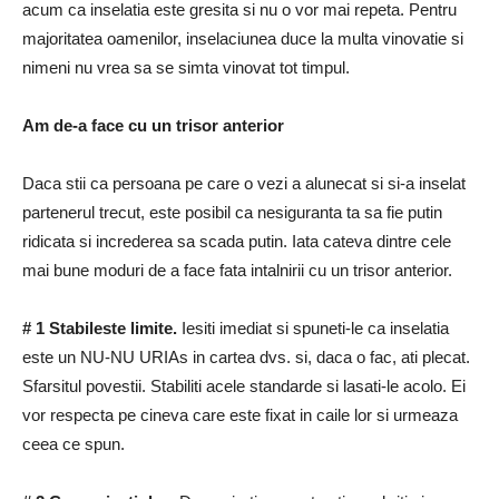
acum ca inselatia este gresita si nu o vor mai repeta.
Pentru
majoritatea oamenilor, inselaciunea duce la multa vinovatie si
nimeni nu vrea sa se simta vinovat tot timpul.
Am de-a face cu un trisor anterior
Daca stii ca persoana pe care o vezi a alunecat si si-a inselat
partenerul trecut, este posibil ca nesiguranta ta sa fie putin
ridicata si increderea sa scada putin.
Iata cateva dintre cele
mai bune moduri de a face fata intalnirii cu un trisor anterior.
# 1 Stabileste limite.
Iesiti imediat si spuneti-le ca inselatia
este un NU-NU URIAs in cartea dvs. si, daca o fac, ati plecat.
Sfarsitul povestii.
Stabiliti acele standarde si lasati-le acolo.
Ei
vor respecta pe cineva care este fixat in caile lor si urmeaza
ceea ce spun.