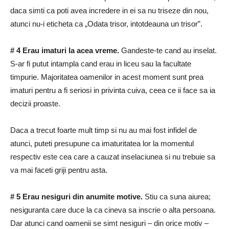
daca simti ca poti avea incredere in ei sa nu triseze din nou,
atunci nu-i eticheta ca „Odata trisor, intotdeauna un trisor”.
# 4 Erau imaturi la acea vreme.
Gandeste-te cand au inselat.
S-ar fi putut intampla cand erau in liceu sau la facultate
timpurie.
Majoritatea oamenilor in acest moment sunt prea
imaturi pentru a fi seriosi in privinta cuiva, ceea ce ii face sa ia
decizii proaste.
Daca a trecut foarte mult timp si nu au mai fost infidel de
atunci, puteti presupune ca imaturitatea lor la momentul
respectiv este cea care a cauzat inselaciunea si nu trebuie sa
va mai faceti griji pentru asta.
# 5 Erau nesiguri din anumite motive.
Stiu ca suna aiurea;
nesiguranta care duce la ca cineva sa inscrie o alta persoana.
Dar atunci cand oamenii se simt nesiguri – din orice motiv –