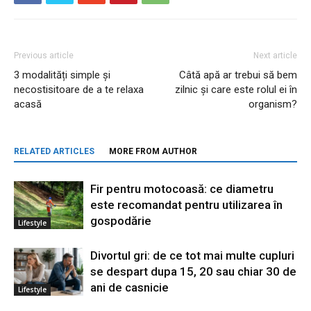
Previous article
Next article
3 modalități simple și
Câtă apă ar trebui să bem
necostisitoare de a te relaxa
zilnic și care este rolul ei în
acasă
organism?
RELATED ARTICLES
MORE FROM AUTHOR
Fir pentru motocoasă: ce diametru
este recomandat pentru utilizarea în
gospodărie
Lifestyle
Divortul gri: de ce tot mai multe cupluri
se despart dupa 15, 20 sau chiar 30 de
ani de casnicie
Lifestyle