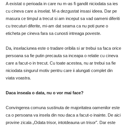
A existat o perioada in care nu m-as fi gandit niciodata sa ies
cu cineva care a inselat.
M-a dezgustat insasi ideea.
Dar pe
masura ce timpul a trecut si am inceput sa vad oameni diferiti
cu trecuturi diferite, mi-am dat seama ca nu poti pune o
eticheta pe cineva fara sa cunosti intreaga poveste.
Da, inselaciunea este o tradare oribila si ar trebui sa faca orice
persoana sa fie putin precauta sa inceapa o relatie cu cineva
care a facut-o in trecut.
Cu toate acestea, nu ar trebui sa fie
niciodata singurul motiv pentru care ii alungati complet din
viata voastra.
Daca inseala o data, nu o vor mai face?
Convingerea comuna sustinuta de majoritatea oamenilor este
ca o persoana va insela din nou daca a facut-o inainte.
De aici
provine zicala „Odata trisor, intotdeauna un trisor”.
Dar este