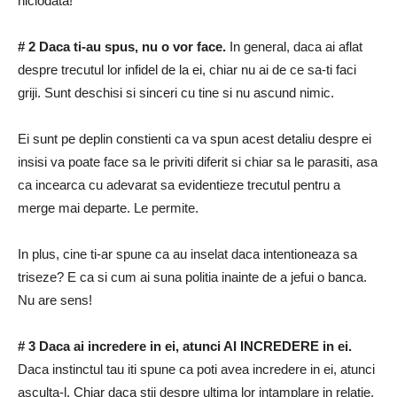
niciodata!
# 2 Daca ti-au spus, nu o vor face.
In general, daca ai aflat
despre trecutul lor infidel de la ei, chiar nu ai de ce sa-ti faci
griji.
Sunt deschisi si sinceri cu tine si nu ascund nimic.
Ei sunt pe deplin constienti ca va spun acest detaliu despre ei
insisi va poate face sa le priviti diferit si chiar sa le parasiti, asa
ca incearca cu adevarat sa evidentieze trecutul pentru a
merge mai departe.
Le permite.
In plus, cine ti-ar spune ca au inselat daca intentioneaza sa
triseze?
E ca si cum ai suna politia inainte de a jefui o banca.
Nu are sens!
# 3 Daca ai incredere in ei, atunci AI INCREDERE in ei.
Daca instinctul tau iti spune ca poti avea incredere in ei, atunci
asculta-l.
Chiar daca stii despre ultima lor intamplare in relatie,