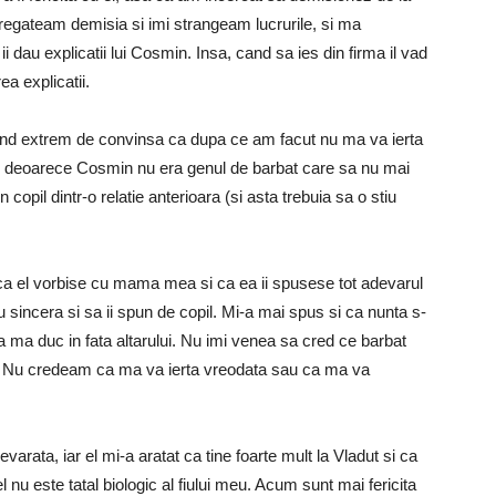
 pregateam demisia si imi strangeam lucrurile, si ma
 dau explicatii lui Cosmin. Insa, cand sa ies din firma il vad
ea explicatii.
 fiind extrem de convinsa ca dupa ce am facut nu ma va ierta
a, deoarece Cosmin nu era genul de barbat care sa nu mai
opil dintr-o relatie anterioara (si asta trebuia sa o stiu
a el vorbise cu mama mea si ca ea ii spusese tot adevarul
iu sincera si sa ii spun de copil. Mi-a mai spus si ca nunta s-
sa ma duc in fata altarului. Nu imi venea sa cred ce barbat
. Nu credeam ca ma va ierta vreodata sau ca ma va
rata, iar el mi-a aratat ca tine foarte mult la Vladut si ca
 nu este tatal biologic al fiului meu. Acum sunt mai fericita