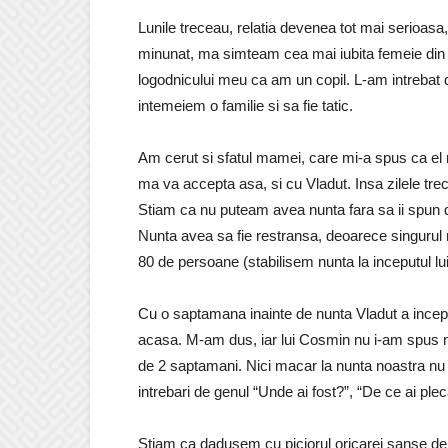
Lunile treceau, relatia devenea tot mai serioasa
minunat, ma simteam cea mai iubita femeie din 
logodnicului meu ca am un copil. L-am intrebat d
intemeiem o familie si sa fie tatic.
Am cerut si sfatul mamei, care mi-a spus ca el 
ma va accepta asa, si cu Vladut. Insa zilele trec
Stiam ca nu puteam avea nunta fara sa ii spun d
Nunta avea sa fie restransa, deoarece singurul 
80 de persoane (stabilisem nunta la inceputul lu
Cu o saptamana inainte de nunta Vladut a inc
acasa. M-am dus, iar lui Cosmin nu i-am spus ni
de 2 saptamani. Nici macar la nunta noastra nu
intrebari de genul “Unde ai fost?”, “De ce ai ple
Stiam ca dadusem cu piciorul oricarei sanse de a