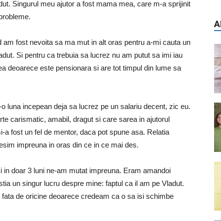
dut. Singurul meu ajutor a fost mama mea, care m-a sprijinit
 probleme.
A
d am fost nevoita sa ma mut in alt oras pentru a-mi cauta un
adut. Si pentru ca trebuia sa lucrez nu am putut sa imi iau
 deoarece este pensionara si are tot timpul din lume sa
tr-o luna incepean deja sa lucrez pe un salariu decent, zic eu.
te carismatic, amabil, dragut si care sarea in ajutorul
mi-a fost un fel de mentor, daca pot spune asa. Relatia
esim impreuna in oras din ce in ce mai des.
i in doar 3 luni ne-am mutat impreuna. Eram amandoi
 stia un singur lucru despre mine: faptul ca il am pe Vladut.
 fata de oricine deoarece credeam ca o sa isi schimbe