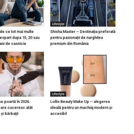
Lifestyle
: de ce tot mai multe
Shisha Master – Destinația preferată
despart dupa 15, 20 sau
pentru pasionații de narghilea
ani de casnicie
premium din România
Lifestyle
 se poartă în 2026.
Lollis Beauty Make Up – alegerea
care cuceresc atât
ideală pentru un machiaj modern și
 și bărbații
accesibil