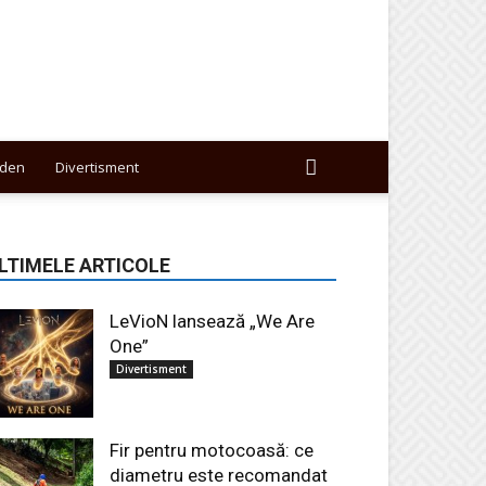
den
Divertisment
LTIMELE ARTICOLE
LeVioN lansează „We Are
One”
Divertisment
Fir pentru motocoasă: ce
diametru este recomandat