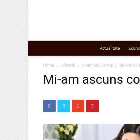
Actualitate
Econ
Home
Lifestyle
Mi-am ascuns copilul de viitorul s
Mi-am ascuns copi