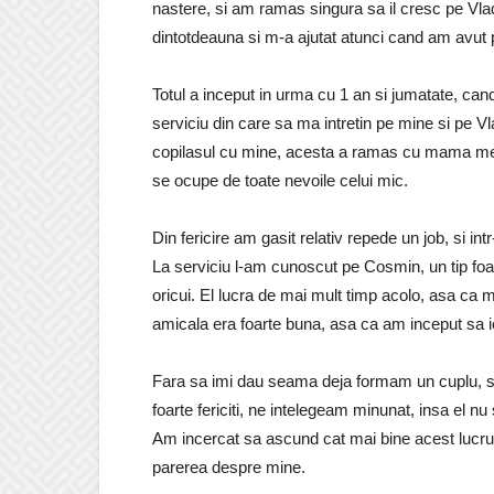
nastere, si am ramas singura sa il cresc pe Vla
dintotdeauna si m-a ajutat atunci cand am avut
Totul a inceput in urma cu 1 an si jumatate, can
serviciu din care sa ma intretin pe mine si pe Vl
copilasul cu mine, acesta a ramas cu mama mea
se ocupe de toate nevoile celui mic.
Din fericire am gasit relativ repede un job, si in
La serviciu l-am cunoscut pe Cosmin, un tip foar
oricui. El lucra de mai mult timp acolo, asa ca 
amicala era foarte buna, asa ca am inceput sa i
Fara sa imi dau seama deja formam un cuplu, s
foarte fericiti, ne intelegeam minunat, insa el nu
Am incercat sa ascund cat mai bine acest lucru
parerea despre mine.