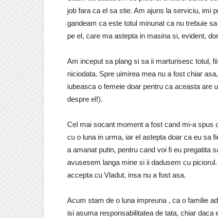
job fara ca el sa stie. Am ajuns la serviciu, imi
gandeam ca este totul minunat ca nu trebuie sa ii
pe el, care ma astepta in masina si, evident, dor
Am inceput sa plang si sa ii marturisesc totul,
niciodata. Spre uimirea mea nu a fost chiar as
iubeasca o femeie doar pentru ca aceasta are un c
despre el!).
Cel mai socant moment a fost cand mi-a spus c
cu o luna in urma, iar el astepta doar ca eu sa f
a amanat putin, pentru cand voi fi eu pregatita 
avusesem langa mine si ii dadusem cu piciorul
accepta cu Vladut, insa nu a fost asa.
Acum stam de o luna impreuna , ca o familie adeva
isi asuma responsabilitatea de tata, chiar daca el