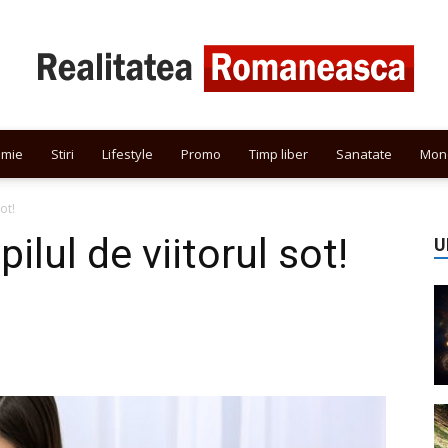
omie
Stiri
Lifestyle
Promo
Timp liber
Sanatate
Mon
Realitatea
ot!
lul de viitorul sot!
U
Romaneasca