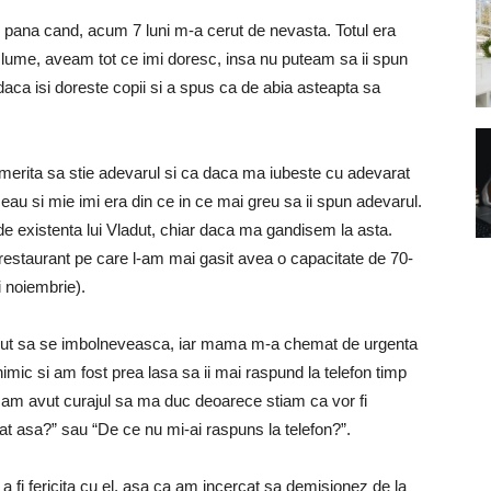
, pana cand, acum 7 luni m-a cerut de nevasta. Totul era
lume, aveam tot ce imi doresc, insa nu puteam sa ii spun
aca isi doreste copii si a spus ca de abia asteapta sa
merita sa stie adevarul si ca daca ma iubeste cu adevarat
eau si mie imi era din ce in ce mai greu sa ii spun adevarul.
e existenta lui Vladut, chiar daca ma gandisem la asta.
restaurant pe care l-am mai gasit avea o capacitate de 70-
i noiembrie).
eput sa se imbolneveasca, iar mama m-a chemat de urgenta
mic si am fost prea lasa sa ii mai raspund la telefon timp
 am avut curajul sa ma duc deoarece stiam ca vor fi
cat asa?” sau “De ce nu mi-ai raspuns la telefon?”.
 fi fericita cu el, asa ca am incercat sa demisionez de la