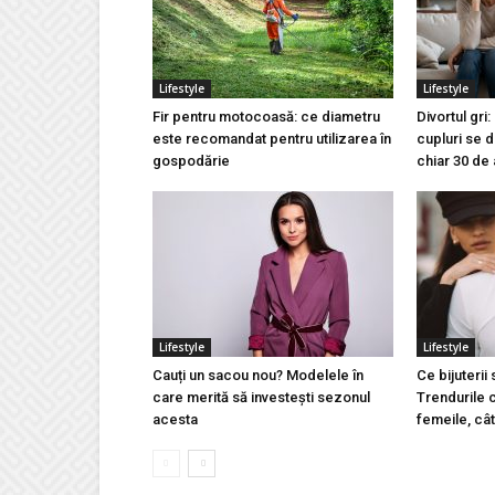
Lifestyle
Lifestyle
Fir pentru motocoasă: ce diametru
Divortul gri
este recomandat pentru utilizarea în
cupluri se 
gospodărie
chiar 30 de 
Lifestyle
Lifestyle
Cauți un sacou nou? Modelele în
Ce bijuterii
care merită să investești sezonul
Trendurile 
acesta
femeile, cât