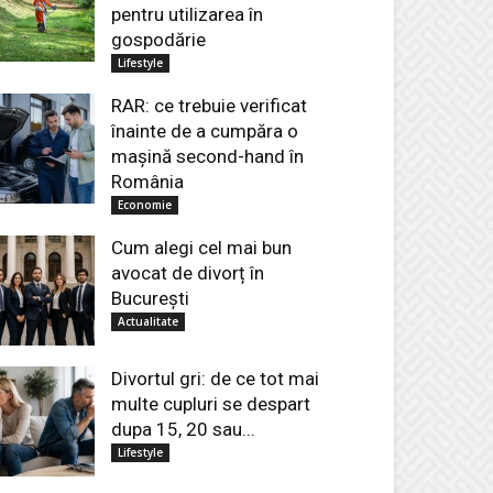
pentru utilizarea în
gospodărie
Lifestyle
RAR: ce trebuie verificat
înainte de a cumpăra o
mașină second-hand în
România
Economie
Cum alegi cel mai bun
avocat de divorț în
București
Actualitate
Divortul gri: de ce tot mai
multe cupluri se despart
dupa 15, 20 sau...
Lifestyle