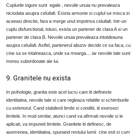
Cuplurile sigure sunt egale , nevoile unuia nu prevaleaza
niciodata asupra celuilalt. Exista armonie si cuplul se misca in
aceeasi directie, fara a merge unul impotriva celuilalt. Intr-un
cuplu disfunctional, totusi, exista un partener de clasa A si un
partener de clasa B. Nevoile unuia prevaleaza intotdeauna
asupra celuilalt. Astfel, partenerul abuziv decide ce sa faca, cu
cine sa se intalneasca, unde sa mearga… iar nevoile tale sunt
mereu subordonate ale lui.
9. Granitele nu exista
In psihologie, granita este acel lucru care iti defineste
identitatea, nevoile tale si care regleaza relatiile si schimburile
cu exteriorul. Cand stabilesti limite si conditii, iti exersezi
limitele. In mod similar, atunci cand va afirmati nevoile si le
aplicati, va impuneti limitele. Granitele iti definesc, de
asemenea, identitatea, spunand restului lumii cine esti si cum