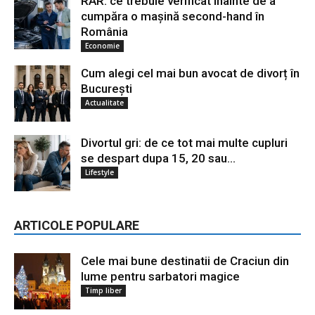
RAR: ce trebuie verificat înainte de a
cumpăra o mașină second-hand în
România
Economie
Cum alegi cel mai bun avocat de divorț în
București
Actualitate
Divortul gri: de ce tot mai multe cupluri
se despart dupa 15, 20 sau...
Lifestyle
ARTICOLE POPULARE
Cele mai bune destinatii de Craciun din
lume pentru sarbatori magice
Timp liber