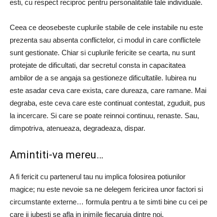
esti, cu respect reciproc pentru personalitatile tale individuale.
Ceea ce deosebeste cuplurile stabile de cele instabile nu este
prezenta sau absenta conflictelor, ci modul in care conflictele
sunt gestionate. Chiar si cuplurile fericite se cearta, nu sunt
protejate de dificultati, dar secretul consta in capacitatea
ambilor de a se angaja sa gestioneze dificultatile. Iubirea nu
este asadar ceva care exista, care dureaza, care ramane. Mai
degraba, este ceva care este continuat contestat, zguduit, pus
la incercare. Si care se poate reinnoi continuu, renaste. Sau,
dimpotriva, atenueaza, degradeaza, dispar.
Amintiti-va mereu…
A fi fericit cu partenerul tau nu implica folosirea potiunilor
magice; nu este nevoie sa ne delegem fericirea unor factori si
circumstante externe… formula pentru a te simti bine cu cei pe
care ii iubesti se afla in inimile fiecaruia dintre noi.