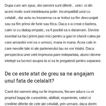
Dupa cum am spus, doi oameni sunt diferiti , unici si din
acest motiv sunt intotdeauna putin incompatibili unul cu
celalalt , dar asta nu inseamna ca ar trebui sa fim descurajati
sau sa fim prinsi de furie sau frica. Daca s-a creat o bariera,
calm si cu dialog empatic, va fi posibil sa o daramam. Devine
esential sa faci primii pasi mici pentru a gasi in sfarsit calea pe
care amandoi vrei sa o urmezi, mana in mana. Acea cale in
care nevoile tale si ale partenerului tau se vor intalni. Daca
perspectiva unei vieti impreuna pare indepartata, atunci devine
intelept sa lucrezi asupra ta si sa te pregatesti pentru separare.
De ce este atat de greu sa ne angajam
unul fata de celalalt?
Cand doi oameni aleg sa fie impreuna, fiecare aduce cu ei
propriul bagaj de cunostinte, abilitati, experiente, valori si
credinte diferite de cele ale celuilalt, prin urmare, daca dorim