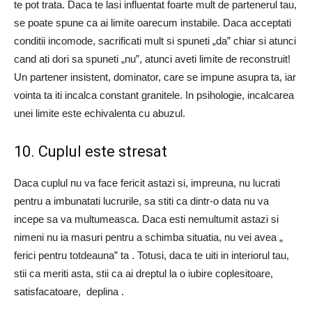
te pot trata. Daca te lasi influentat foarte mult de partenerul tau,
se poate spune ca ai limite oarecum instabile. Daca acceptati
conditii incomode, sacrificati mult si spuneti „da” chiar si atunci
cand ati dori sa spuneti „nu”, atunci aveti limite de reconstruit!
Un partener insistent, dominator, care se impune asupra ta, iar
vointa ta iti incalca constant granitele. In psihologie, incalcarea
unei limite este echivalenta cu abuzul.
10. Cuplul este stresat
Daca cuplul nu va face fericit astazi si, impreuna, nu lucrati
pentru a imbunatati lucrurile, sa stiti ca dintr-o data nu va
incepe sa va multumeasca. Daca esti nemultumit astazi si
nimeni nu ia masuri pentru a schimba situatia, nu vei avea „
ferici pentru totdeauna” ta . Totusi, daca te uiti in interiorul tau,
stii ca meriti asta, stii ca ai dreptul la o iubire coplesitoare,
satisfacatoare, deplina .