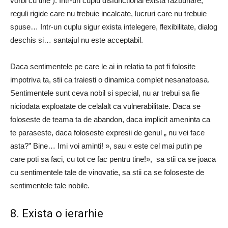
vorbi cu tine ). Intr-un cuplu disfunctional exista razbunare,
reguli rigide care nu trebuie incalcate, lucruri care nu trebuie
spuse… Intr-un cuplu sigur exista intelegere, flexibilitate, dialog
deschis si… santajul nu este acceptabil.
Daca sentimentele pe care le ai in relatia ta pot fi folosite
impotriva ta, stii ca traiesti o dinamica complet nesanatoasa.
Sentimentele sunt ceva nobil si special, nu ar trebui sa fie
niciodata exploatate de celalalt ca vulnerabilitate. Daca se
foloseste de teama ta de abandon, daca implicit ameninta ca
te paraseste, daca foloseste expresii de genul „ nu vei face
asta?” Bine… Imi voi aminti! », sau « este cel mai putin pe
care poti sa faci, cu tot ce fac pentru tine!», sa stii ca se joaca
cu sentimentele tale de vinovatie, sa stii ca se foloseste de
sentimentele tale nobile.
8. Exista o ierarhie