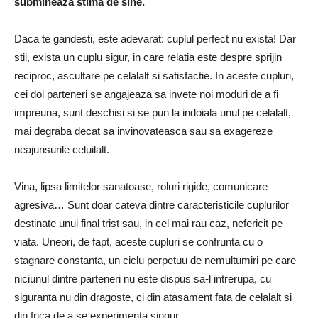
submineaza stima de sine.
Daca te gandesti, este adevarat: cuplul perfect nu exista! Dar
stii, exista un cuplu sigur, in care relatia este despre sprijin
reciproc, ascultare pe celalalt si satisfactie. In aceste cupluri,
cei doi parteneri se angajeaza sa invete noi moduri de a fi
impreuna, sunt deschisi si se pun la indoiala unul pe celalalt,
mai degraba decat sa invinovateasca sau sa exagereze
neajunsurile celuilalt.
Vina, lipsa limitelor sanatoase, roluri rigide, comunicare
agresiva… Sunt doar cateva dintre caracteristicile cuplurilor
destinate unui final trist sau, in cel mai rau caz, nefericit pe
viata. Uneori, de fapt, aceste cupluri se confrunta cu o
stagnare constanta, un ciclu perpetuu de nemultumiri pe care
niciunul dintre parteneri nu este dispus sa-l intrerupa, cu
siguranta nu din dragoste, ci din atasament fata de celalalt si
din frica de a se experimenta singur.