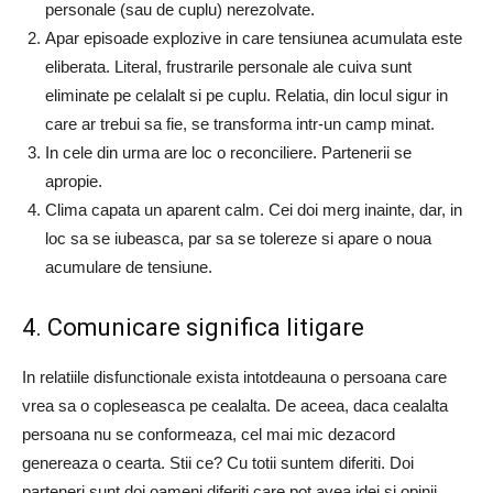
personale (sau de cuplu) nerezolvate.
Apar episoade explozive in care tensiunea acumulata este
eliberata. Literal, frustrarile personale ale cuiva sunt
eliminate pe celalalt si pe cuplu. Relatia, din locul sigur in
care ar trebui sa fie, se transforma intr-un camp minat.
In cele din urma are loc o reconciliere. Partenerii se
apropie.
Clima capata un aparent calm. Cei doi merg inainte, dar, in
loc sa se iubeasca, par sa se tolereze si apare o noua
acumulare de tensiune.
4. Comunicare significa litigare
In relatiile disfunctionale exista intotdeauna o persoana care
vrea sa o copleseasca pe cealalta. De aceea, daca cealalta
persoana nu se conformeaza, cel mai mic dezacord
genereaza o cearta. Stii ce? Cu totii suntem diferiti. Doi
parteneri sunt doi oameni diferiti care pot avea idei si opinii