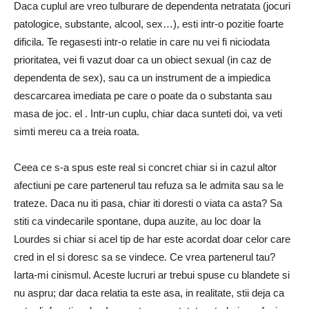
Daca cuplul are vreo tulburare de dependenta netratata (jocuri
patologice, substante, alcool, sex…), esti intr-o pozitie foarte
dificila. Te regasesti intr-o relatie in care nu vei fi niciodata
prioritatea, vei fi vazut doar ca un obiect sexual (in caz de
dependenta de sex), sau ca un instrument de a impiedica
descarcarea imediata pe care o poate da o substanta sau
masa de joc. el . Intr-un cuplu, chiar daca sunteti doi, va veti
simti mereu ca a treia roata.
Ceea ce s-a spus este real si concret chiar si in cazul altor
afectiuni pe care partenerul tau refuza sa le admita sau sa le
trateze. Daca nu iti pasa, chiar iti doresti o viata ca asta? Sa
stiti ca vindecarile spontane, dupa auzite, au loc doar la
Lourdes si chiar si acel tip de har este acordat doar celor care
cred in el si doresc sa se vindece. Ce vrea partenerul tau?
Iarta-mi cinismul. Aceste lucruri ar trebui spuse cu blandete si
nu aspru; dar daca relatia ta este asa, in realitate, stii deja ca