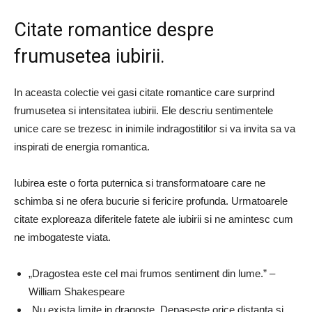
Citate romantice despre
frumusetea iubirii.
In aceasta colectie vei gasi citate romantice care surprind
frumusetea si intensitatea iubirii. Ele descriu sentimentele
unice care se trezesc in inimile indragostitilor si va invita sa va
inspirati de energia romantica.
Iubirea este o forta puternica si transformatoare care ne
schimba si ne ofera bucurie si fericire profunda. Urmatoarele
citate exploreaza diferitele fatete ale iubirii si ne amintesc cum
ne imbogateste viata.
„Dragostea este cel mai frumos sentiment din lume.” –
William Shakespeare
„Nu exista limite in dragoste. Depaseste orice distanta si