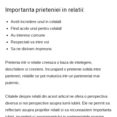
Importanta prieteniei in relatii:
Aveti incredere unul in celalalt
Fiind acolo unul pentru celalalt
Au interese comune
Respectati-va intre voi
Sa ne distram impreuna
Prietenia intr-o relatie creeaza o baza de intelegere,
deschidere si crestere. Incurajand o prietenie solida intre
parteneri, relatiile se pot maturiza intr-un parteneriat mai
puternic.
Citatele despre relatii din acest articol ne ofera o perspectiva
diversa si noi perspective asupra lumii iubirii. Ele ne permit sa
reflectam asupra propriilor relatii si sa recunoastem importanta
iubirii, increderii si angajamentului in parteneriatele noastre.