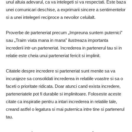
unul altuia adevarul, ca va intelegeti si va respectati. Este baza
unei comunicari deschise, a exprimarii sincere a sentimentelor
si a unei intelegeri reciproce a nevoilor celuilalt.
Proverbe de parteneriat precum „Impreuna suntem puternici”
sau „Traim viata mana in mana” ilustreaza importanta
increderii intr-un parteneriat. Increderea in partenerul tau si in
relatie este cheia unui parteneriat fericit si implinit.
Citatele despre incredere si parteneriat sunt menite sa va
incurajeze sa consolidati increderea in relatiile voastre si sa o
faceti o prioritate ridicata. Doar atunci cand exista incredere,
parteneriatele pot fi durabile si implinitoare. Foloseste aceste
citate ca inspiratie pentru a intari increderea in relatiile tale,
creand astfel o legatura si mai puternica intre tine si partenerul
tau.