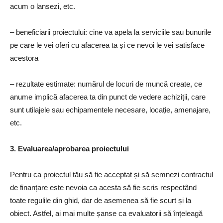
acum o lansezi, etc.
– beneficiarii proiectului: cine va apela la serviciile sau bunurile
pe care le vei oferi cu afacerea ta și ce nevoi le vei satisface
acestora
– rezultate estimate: numărul de locuri de muncă create, ce
anume implică afacerea ta din punct de vedere achiziții, care
sunt utilajele sau echipamentele necesare, locație, amenajare,
etc.
3. Evaluarea/aprobarea proiectului
Pentru ca proiectul tău să fie acceptat și să semnezi contractul
de finanțare este nevoia ca acesta să fie scris respectând
toate regulile din ghid, dar de asemenea să fie scurt și la
obiect. Astfel, ai mai multe șanse ca evaluatorii să înțeleagă