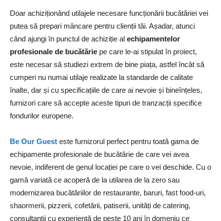
Doar achiziționând utilajele necesare funcționării bucătăriei vei
putea să prepari mâncare pentru clienții tăi. Așadar, atunci
când ajungi în punctul de achiziție al
echipamentelor
profesionale de bucătărie
pe care le-ai stipulat în proiect,
este necesar să studiezi extrem de bine piața, astfel încât să
cumperi nu numai utilaje realizate la standarde de calitate
înalte, dar și cu specificațiile de care ai nevoie și bineînțeles,
furnizori care să accepte aceste tipuri de tranzacții specifice
fondurilor europene.
Be Our Guest
este furnizorul perfect pentru toată gama de
echipamente profesionale de bucătărie de care vei avea
nevoie, indiferent de genul locației pe care o vei deschide. Cu o
gamă variată ce acoperă de la utilarea de la zero sau
modernizarea bucătăriilor de restaurante, baruri, fast food-uri,
shaormerii, pizzerii, cofetării, patiserii, unități de catering,
consultanții cu experiență de peste 10 ani în domeniu ce