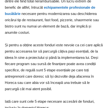
dintre ele fiind total nerambursabile. Un lucru extrem de
benefic de altfel, întrucât
echipamentele profesionale de
bucătărie
necesare pentru modernizarea sau deschiderea
oricărui tip de restaurant, fast food, pizzerie, shaormerie sau
bistro sunt nu numai un element de bază, dar implică și
anumite costuri.
Și pentru a obține aceste fonduri este nevoie ca cei care aplică
pentru accesarea lor să parcurgă câțiva pași esențiali, de la
ideea în sine a proiectului și până la implementarea lui. Deși
fiecare program sau sursă de finanțare poate avea condiții
specifice, de regulă sunt 5 etape esențiale pe care toți
antreprenorii care doresc să își dezvolte deja afacerea în
Horeca sau care abia vor să înceapă una trebuie să le
parcurgă cât mai atent posibil.
Iată care sunt cele 5 etape necesare accesării de fonduri,
inclusiv în domeniul Horeca: