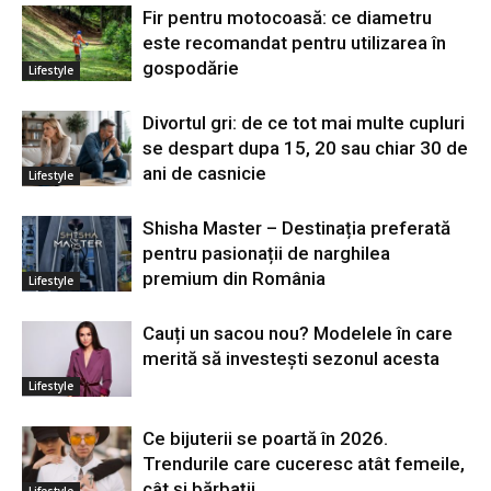
Fir pentru motocoasă: ce diametru
este recomandat pentru utilizarea în
gospodărie
Lifestyle
Divortul gri: de ce tot mai multe cupluri
se despart dupa 15, 20 sau chiar 30 de
ani de casnicie
Lifestyle
Shisha Master – Destinația preferată
pentru pasionații de narghilea
premium din România
Lifestyle
Cauți un sacou nou? Modelele în care
merită să investești sezonul acesta
Lifestyle
Ce bijuterii se poartă în 2026.
Trendurile care cuceresc atât femeile,
cât și bărbații