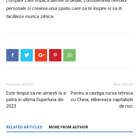
complex care implica atentie la detalii, considerarea nevoilor
personale si crearea unui spatiu care sa te inspire si sa iti
faciliteze munca zilnica.
Previous article
Next article
Este timpul sa ne uimesti la a
Pentru a castiga cursa tehnica
patra si ultima Superluna din
cu China, elibereaza capitalistii
2023
de risc
RELATED ARTICLES
MORE FROM AUTHOR