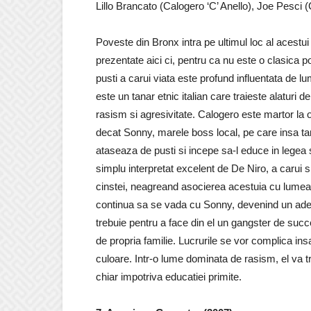
Lillo Brancato (Calogero ‘C’ Anello), Joe Pesci 
Poveste din Bronx intra pe ultimul loc al acestui
prezentate aici ci, pentru ca nu este o clasica po
pusti a carui viata este profund influentata de 
este un tanar etnic italian care traieste alaturi 
rasism si agresivitate. Calogero este martor la o 
decat Sonny, marele boss local, pe care insa tan
ataseaza de pusti si incepe sa-l educe in legea s
simplu interpretat excelent de De Niro, a carui sin
cinstei, neagreand asocierea acestuia cu lumea
continua sa se vada cu Sonny, devenind un adevar
trebuie pentru a face din el un gangster de succe
de propria familie. Lucrurile se vor complica in
culoare. Intr-o lume dominata de rasism, el va tr
chiar impotriva educatiei primite.