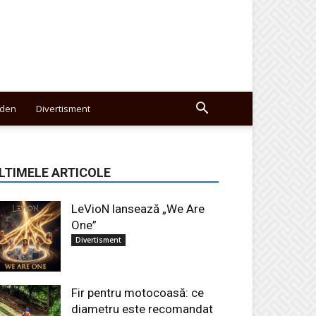
den
Divertisment
LTIMELE ARTICOLE
LeVioN lansează „We Are
One”
Divertisment
Fir pentru motocoasă: ce
diametru este recomandat