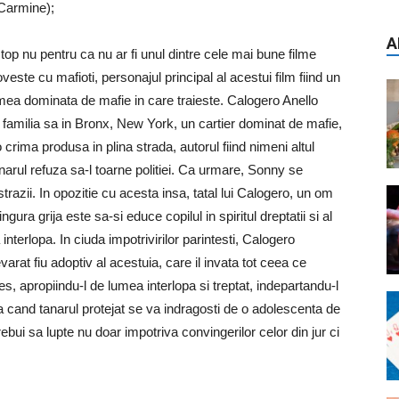
(Carmine);
A
 top nu pentru ca nu ar fi unul dintre cele mai bune filme
veste cu mafioti, personajul principal al acestui film fiind un
lumea dominata de mafie in care traieste. Calogero Anello
de familia sa in Bronx, New York, un cartier dominat de mafie,
crima produsa in plina strada, autorul fiind nimeni altul
arul refuza sa-l toarne politiei. Ca urmare, Sonny se
trazii. In opozitie cu acesta insa, tatal lui Calogero, un om
gura grija este sa-si educe copilul in spiritul dreptatii si al
 interlopa.
In ciuda impotrivirilor parintesti, Calogero
at fiu adoptiv al acestuia, care il invata tot ceea ce
s, apropiindu-l de lumea interlopa si treptat, indepartandu-l
sa cand tanarul protejat se va indragosti de o adolescenta de
ebui sa lupte nu doar impotriva convingerilor celor din jur ci