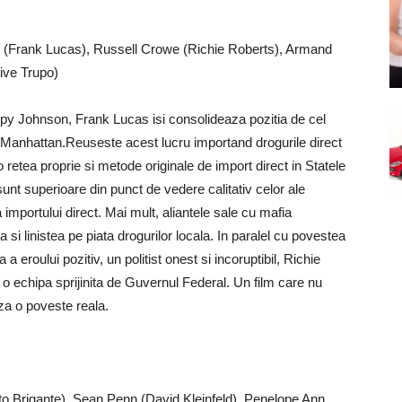
n (Frank Lucas), Russell Crowe (Richie Roberts), Armand
ive Trupo)
y Johnson, Frank Lucas isi consolideaza pozitia de cel
 Manhattan.Reuseste acest lucru importand drogurile direct
 retea proprie si metode originale de import direct in Statele
unt superioare din punct de vedere calitativ celor ale
a importului direct. Mai mult, aliantele sale cu mafia
a si linistea pe piata drogurilor locala. In paralel cu povestea
a eroului pozitiv, un politist onest si incoruptibil, Richie
 o echipa sprijinita de Guvernul Federal. Un film care nu
aza o poveste reala.
to Brigante), Sean Penn (David Kleinfeld), Penelope Ann