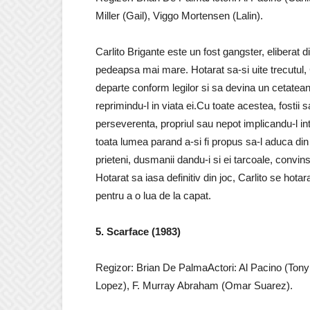
Miller (Gail), Viggo Mortensen (Lalin).
Carlito Brigante este un fost gangster, eliberat d
pedeapsa mai mare. Hotarat sa-si uite trecutul, 
departe conform legilor si sa devina un cetatean 
reprimindu-l in viata ei.Cu toate acestea, fostii s
perseverenta, propriul sau nepot implicandu-l int
toata lumea parand a-si fi propus sa-l aduca din 
prieteni, dusmanii dandu-i si ei tarcoale, convin
Hotarat sa iasa definitiv din joc, Carlito se hota
pentru a o lua de la capat.
5. Scarface (1983)
Regizor: Brian De PalmaActori: Al Pacino (Tony 
Lopez), F. Murray Abraham (Omar Suarez).