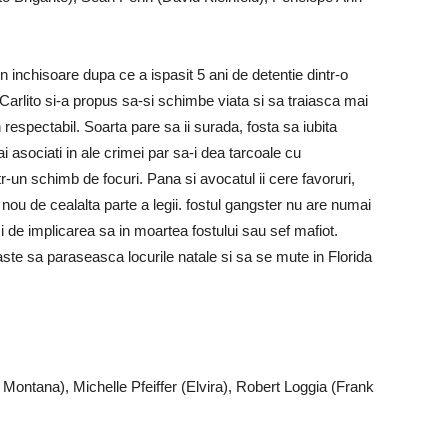
in inchisoare dupa ce a ispasit 5 ani de detentie dintr-o
Carlito si-a propus sa-si schimbe viata si sa traiasca mai
respectabil. Soarta pare sa ii surada, fosta sa iubita
ai asociati in ale crimei par sa-i dea tarcoale cu
r-un schimb de focuri. Pana si avocatul ii cere favoruri,
nou de cealalta parte a legii. fostul gangster nu are numai
si de implicarea sa in moartea fostului sau sef mafiot.
raste sa paraseasca locurile natale si sa se mute in Florida
Montana), Michelle Pfeiffer (Elvira), Robert Loggia (Frank