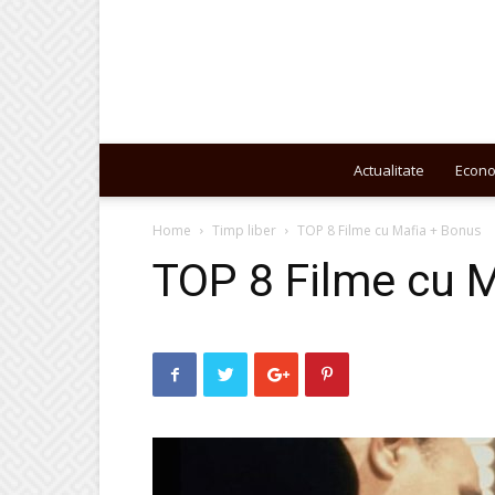
Actualitate
Econ
Home
Timp liber
TOP 8 Filme cu Mafia + Bonus
TOP 8 Filme cu 