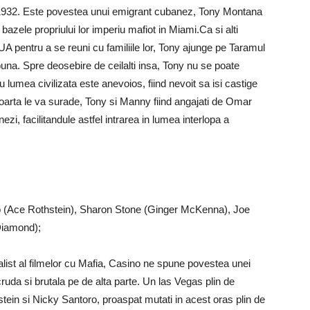
 1932. Este povestea unui emigrant cubanez, Tony Montana
zele propriului lor imperiu mafiot in Miami.Ca si alti
UA pentru a se reuni cu familiile lor, Tony ajunge pe Taramul
buna. Spre deosebire de ceilalti insa, Tony nu se poate
 lumea civilizata este anevoios, fiind nevoit sa isi castige
soarta le va surade, Tony si Manny fiind angajati de Omar
i, facilitandule astfel intrarea in lumea interlopa a
o (Ace Rothstein), Sharon Stone (Ginger McKenna), Joe
Diamond);
list al filmelor cu Mafia, Casino ne spune povestea unei
ruda si brutala pe de alta parte. Un las Vegas plin de
hstein si Nicky Santoro, proaspat mutati in acest oras plin de