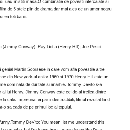
si luau linistiti masa.O combinatie de povesti intercalate si
n film de 5 stele plin de drama dar mai ales de un umor negru
i ea toti banii.
o (Jimmy Conway); Ray Liotta (Henry Hill); Joe Pesci
genial Martin Scorsese in care vom afla povestile a trei
rlope din New york-ul anilor 1960 si 1970.Henry Hill este un
o lume dominata de duritate si anarhie. Tommy Devito s-a
 al lui Henry. Jimmy Conway este cel de-al treilea dintre
la cale. Impreuna, ei par indestructibili, filmul rezultat fiind
-o sa cada de pe primul loc al topului.
e funny.Tommy DeVito: You mean, let me understand this
ed up maybe, but I’m funny how, I mean funny like I’m a