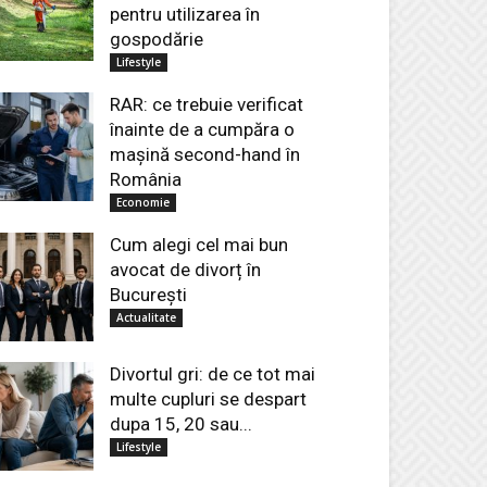
pentru utilizarea în
gospodărie
Lifestyle
RAR: ce trebuie verificat
înainte de a cumpăra o
mașină second-hand în
România
Economie
Cum alegi cel mai bun
avocat de divorț în
București
Actualitate
Divortul gri: de ce tot mai
multe cupluri se despart
dupa 15, 20 sau...
Lifestyle