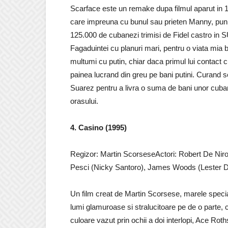
Scarface este un remake dupa filmul aparut in
care impreuna cu bunul sau prieten Manny, pun ba
125.000 de cubanezi trimisi de Fidel castro in S
Fagaduintei cu planuri mari, pentru o viata mia 
multumi cu putin, chiar daca primul lui contact cu
painea lucrand din greu pe bani putini. Curand 
Suarez pentru a livra o suma de bani unor cubanez
orasului.
4. Casino (1995)
Regizor: Martin ScorseseActori: Robert De Nir
Pesci (Nicky Santoro), James Woods (Lester 
Un film creat de Martin Scorsese, marele specia
lumi glamuroase si stralucitoare pe de o parte, c
culoare vazut prin ochii a doi interlopi, Ace Rot