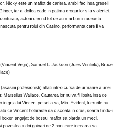
or, Nicky este un mafiot de cariera, ambii fac insa greseli
inger, iar al doilea cade in patima drogurilor si a violentei.
conturate, actorii oferind tot ce au mai bun in aceasta
nascuta pentru rolul din Casino, performanta care ii va
 (Vincent Vega), Samuel L. Jackson (Jules Winfield), Bruce
lace)
asasini profesionisti) aflati intr-o cursa de urmarire a unei
or, Marsellus Wallace. Cautarea lor nu va fi lipsita insa de
 in grija lui Vincent pe sotia sa, Mia. Evident, lucrurile nu
ta ce Vincent hotaraste sa o scoata in oras, soarta fiindu-i
i boxer, angajat de bossul mafiot sa piarda un meci,
i povestea a doi gainari de 2 bani care incearca sa