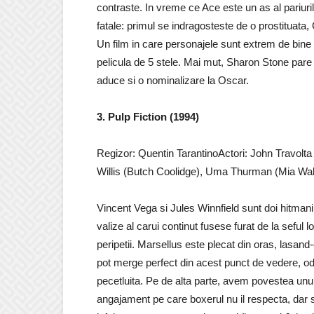
contraste. In vreme ce Ace este un as al pariuril
fatale: primul se indragosteste de o prostituata, G
Un film in care personajele sunt extrem de bine 
pelicula de 5 stele. Mai mut, Sharon Stone pare 
aduce si o nominalizare la Oscar.
3. Pulp Fiction (1994)
Regizor: Quentin TarantinoActori: John Travolta
Willis (Butch Coolidge), Uma Thurman (Mia Wal
Vincent Vega si Jules Winnfield sunt doi hitmani (
valize al carui continut fusese furat de la seful l
peripetii. Marsellus este plecat din oras, lasand-o
pot merge perfect din acest punct de vedere, oda
pecetluita. Pe de alta parte, avem povestea unu
angajament pe care boxerul nu il respecta, dar s