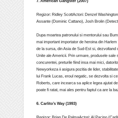
7. American Gangster (2007)
Regizor: Ridley ScottActori: Denzel Washingto
Assante (Dominic Cattano), Josh Brolin (Detect
Dupa moartea patronului si mentorului sau Bump
mai important importator de heroina din Harlem
de la sursa, din Asia de Sud-Est si, dezvoltand o
Unite ale Americii. Prin urmare, produsele sale s
concurentei, preturile fiind insa mai mici, datorit
Newyorkeza ii asigura pozitia de lider, stabilitate
lui Frank Lucas, eroul negatic, se dezvolta si cea 
Roberts, care incearca sa aplice legea ajutat de
poate fi ratat, mai ales pentru faptul ca are la b
6. Carlito’s Way (1993)
Regizor: Brian De PalmaActori: Al Pacino (Carli