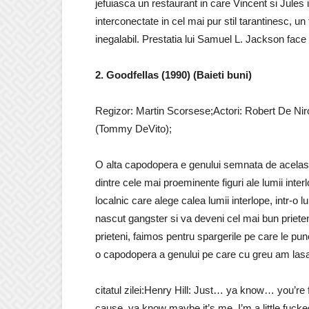
jefuiasca un restaurant in care Vincent si Jules i
interconectate in cel mai pur stil tarantinesc, u
inegalabil. Prestatia lui Samuel L. Jackson face s
2. Goodfellas (1990) (Baieti buni)
Regizor: Martin Scorsese;Actori: Robert De Nir
(Tommy DeVito);
O alta capodopera e genului semnata de acelasi 
dintre cele mai proeminente figuri ale lumii inte
localnic care alege calea lumii interlope, intr-
nascut gangster si va deveni cel mai bun prieten
prieteni, faimos pentru spargerile pe care le pune 
o capodopera a genului pe care cu greu am lasat
citatul zilei:Henry Hill: Just… ya know… you’r
cause, ya know maybe it’s me, I’m a little fuck