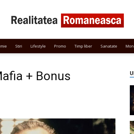
omie
Stiri
Lifestyle
Promo
Timp liber
Sanatate
Mon
Realitatea
Mafia + Bonus
U
Romaneasca