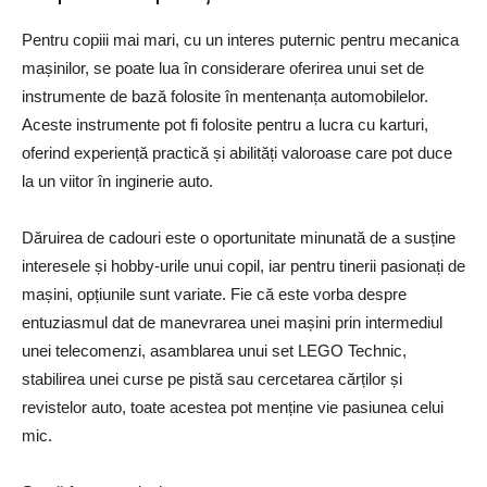
Pentru copiii mai mari, cu un interes puternic pentru mecanica
mașinilor, se poate lua în considerare oferirea unui set de
instrumente de bază folosite în mentenanța automobilelor.
Aceste instrumente pot fi folosite pentru a lucra cu karturi,
oferind experiență practică și abilități valoroase care pot duce
la un viitor în inginerie auto.
Dăruirea de cadouri este o oportunitate minunată de a susține
interesele și hobby-urile unui copil, iar pentru tinerii pasionați de
mașini, opțiunile sunt variate. Fie că este vorba despre
entuziasmul dat de manevrarea unei mașini prin intermediul
unei telecomenzi, asamblarea unui set LEGO Technic,
stabilirea unei curse pe pistă sau cercetarea cărților și
revistelor auto, toate acestea pot menține vie pasiunea celui
mic.