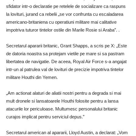
sfidator intr-o declaratie pe retelele de socializare ca raspuns
la lovituri, jurand ca rebelii „se vor confrunta cu escaladarea
americano-britaniena cu operatiuni militare mai calitative
impotriva tuturor tintelor ostile din Marile Rosie si Araba”. .
Secretarul apararii britanic, Grant Shapps, a scris pe X: „Este
de datoria noastra sa protejam vietile pe mare si sa pastram
libertatea de navigatie. De aceea, Royal Air Force s-a angajat
intr-un al patrulea val de lovituri de precizie impotriva tintelor
militare Houthi din Yemen.
„Am actionat alaturi de aliatii nostri pentru a degrada si mai
mult dronele si lansatoarele Houthi folosite pentru a lansa
atacurile lor periculoase. Multumesc personalului britanic
curajos implicat pentru serviciul depus.”
Secretarul american al apararii, Lloyd Austin, a declarat: „Vom