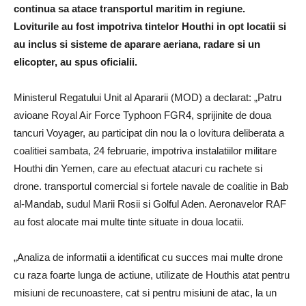
continua sa atace transportul maritim in regiune.
Loviturile au fost impotriva tintelor Houthi in opt locatii si
au inclus si sisteme de aparare aeriana, radare si un
elicopter, au spus oficialii.
Ministerul Regatului Unit al Apararii (MOD) a declarat: „Patru
avioane Royal Air Force Typhoon FGR4, sprijinite de doua
tancuri Voyager, au participat din nou la o lovitura deliberata a
coalitiei sambata, 24 februarie, impotriva instalatiilor militare
Houthi din Yemen, care au efectuat atacuri cu rachete si
drone. transportul comercial si fortele navale de coalitie in Bab
al-Mandab, sudul Marii Rosii si Golful Aden. Aeronavelor RAF
au fost alocate mai multe tinte situate in doua locatii.
„Analiza de informatii a identificat cu succes mai multe drone
cu raza foarte lunga de actiune, utilizate de Houthis atat pentru
misiuni de recunoastere, cat si pentru misiuni de atac, la un