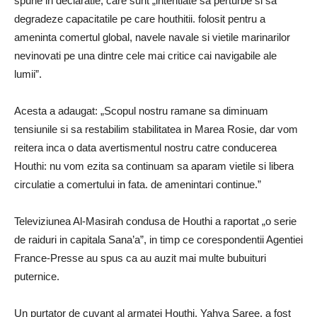
spune in declaratie, care sunt „intentiate sa perturbe si sa
degradeze capacitatile pe care houthitii. folosit pentru a
ameninta comertul global, navele navale si vietile marinarilor
nevinovati pe una dintre cele mai critice cai navigabile ale
lumii”.
Acesta a adaugat: „Scopul nostru ramane sa diminuam
tensiunile si sa restabilim stabilitatea in Marea Rosie, dar vom
reitera inca o data avertismentul nostru catre conducerea
Houthi: nu vom ezita sa continuam sa aparam vietile si libera
circulatie a comertului in fata. de amenintari continue.”
Televiziunea Al-Masirah condusa de Houthi a raportat „o serie
de raiduri in capitala Sana’a”, in timp ce corespondentii Agentiei
France-Presse au spus ca au auzit mai multe bubuituri
puternice.
Un purtator de cuvant al armatei Houthi, Yahya Saree, a fost