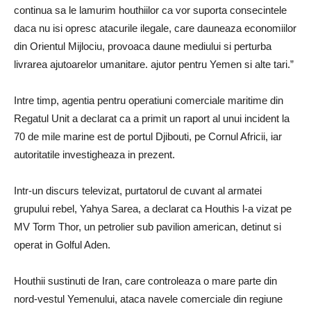
continua sa le lamurim houthiilor ca vor suporta consecintele
daca nu isi opresc atacurile ilegale, care dauneaza economiilor
din Orientul Mijlociu, provoaca daune mediului si perturba
livrarea ajutoarelor umanitare. ajutor pentru Yemen si alte tari.”
Intre timp, agentia pentru operatiuni comerciale maritime din
Regatul Unit a declarat ca a primit un raport al unui incident la
70 de mile marine est de portul Djibouti, pe Cornul Africii, iar
autoritatile investigheaza in prezent.
Intr-un discurs televizat, purtatorul de cuvant al armatei
grupului rebel, Yahya Sarea, a declarat ca Houthis l-a vizat pe
MV Torm Thor, un petrolier sub pavilion american, detinut si
operat in Golful Aden.
Houthii sustinuti de Iran, care controleaza o mare parte din
nord-vestul Yemenului, ataca navele comerciale din regiune