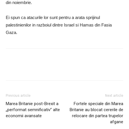
din noiembrie.
Ei spun ca atacurile lor sunt pentru a arata sprijinul
palestinienilor in razboiul dintre Israel si Hamas din Fasia
Gaza.
Previous article
Next article
Marea Britanie post-Brexit a
Fortele speciale din Marea
„performat semnificativ” alte
Britanie au blocat cererile de
economii avansate
relocare din partea trupelor
afgane