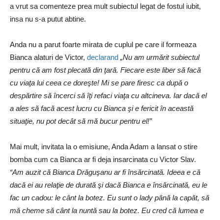
a vrut sa comenteze prea mult subiectul legat de fostul iubit,
insa nu s-a putut abtine.
Anda nu a parut foarte mirata de cuplul pe care il formeaza
Bianca alaturi de Victor,
declarand
„Nu am urmărit subiectul
pentru că am fost plecată din ţară. Fiecare este liber să facă
cu viaţa lui ceea ce doreşte! Mi se pare firesc ca după o
despărtire să încerci să îţi refaci viaţa cu altcineva. Iar dacă el
a ales să facă acest lucru cu Bianca şi e fericit în această
situaţie, nu pot decât să mă bucur pentru el!”
Mai mult, invitata la o emisiune, Anda Adam a lansat o stire
bomba cum ca Bianca ar fi deja insarcinata cu Victor Slav.
“Am auzit că Bianca Drăguşanu ar fi însărcinată. Ideea e că
dacă ei au relaţie de durată şi dacă Bianca e însărcinată, eu le
fac un cadou: le cânt la botez. Eu sunt o lady până la capăt, să
mă cheme să cânt la nuntă sau la botez. Eu cred că lumea e