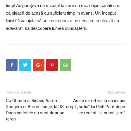
timp! Asigurați-vă că micuțul tău are un mic dejun sănătos și
că pleacă de acasă cu suficient timp în avans. Un început
liniștit îl va ajuta să se concentreze pe ceea ce contează cu
adevărat: să descopere lumea cunoașterii.
Previous article
Next article
Cu Obama si Bieber, Aaron
Adele se refera la ea insasi
Rodgers si Aaron Judge, la US
drept „sotia” lui Rich Paul, dupa
Open vedetele nu sunt doar pe
ce recent l-a numit „sot”
teren