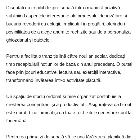
Discutați cu copilul despre școală într-o manieră pozitivă,
subliniind aspectele interesante ale procesului de învățare și
bucuria revederii cu colegii. Implicați-l în pregătiri, oferindu-i
posibilitatea de a alege anumite rechizite sau de a personaliza
ghiozdanul și caietele.
Pentru a facilita o tranziție lină către noul an școlar, dedicați
timp recapitulării noțiunilor de bază din anul precedent. O puteți
face prin jocuri educative, lectură sau exerciții interactive,
transformând învățarea într-o activitate plăcută.
Un spațiu de studiu ordonat și bine organizat contribuie la
creșterea concentrării și a productivității. Asigurați-vă că biroul
este curat, bine luminat și că toate rechizitele necesare sunt la
îndemână.
Pentru ca prima zi de școală să fie una fără stres, planifică din