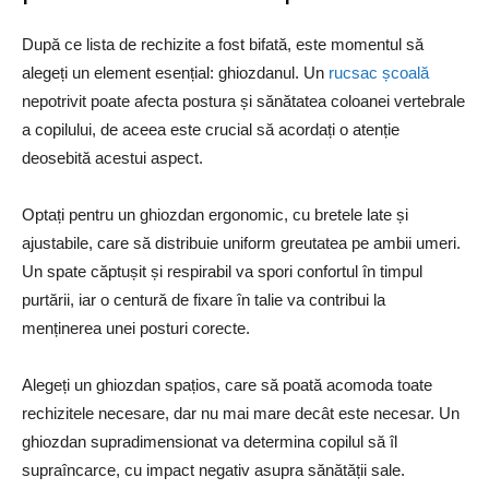
După ce lista de rechizite a fost bifată, este momentul să
alegeți un element esențial: ghiozdanul. Un
rucsac școală
nepotrivit poate afecta postura și sănătatea coloanei vertebrale
a copilului, de aceea este crucial să acordați o atenție
deosebită acestui aspect.
Optați pentru un ghiozdan ergonomic, cu bretele late și
ajustabile, care să distribuie uniform greutatea pe ambii umeri.
Un spate căptușit și respirabil va spori confortul în timpul
purtării, iar o centură de fixare în talie va contribui la
menținerea unei posturi corecte.
Alegeți un ghiozdan spațios, care să poată acomoda toate
rechizitele necesare, dar nu mai mare decât este necesar. Un
ghiozdan supradimensionat va determina copilul să îl
supraîncarce, cu impact negativ asupra sănătății sale.