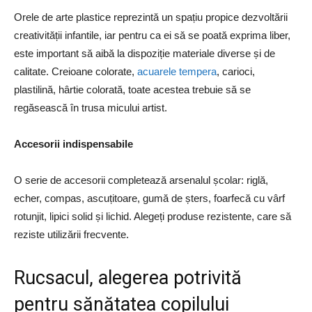
Orele de arte plastice reprezintă un spațiu propice dezvoltării
creativității infantile, iar pentru ca ei să se poată exprima liber,
este important să aibă la dispoziție materiale diverse și de
calitate. Creioane colorate,
acuarele tempera
, carioci,
plastilină, hârtie colorată, toate acestea trebuie să se
regăsească în trusa micului artist.
Accesorii indispensabile
O serie de accesorii completează arsenalul școlar: riglă,
echer, compas, ascuțitoare, gumă de șters, foarfecă cu vârf
rotunjit, lipici solid și lichid. Alegeți produse rezistente, care să
reziste utilizării frecvente.
Rucsacul, alegerea potrivită
pentru sănătatea copilului