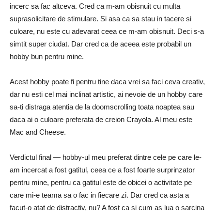
incerc sa fac altceva. Cred ca m-am obisnuit cu multa
suprasolicitare de stimulare. Si asa ca sa stau in tacere si
culoare, nu este cu adevarat ceea ce m-am obisnuit. Deci s-a
simtit super ciudat. Dar cred ca de aceea este probabil un
hobby bun pentru mine.
Acest hobby poate fi pentru tine daca vrei sa faci ceva creativ,
dar nu esti cel mai inclinat artistic, ai nevoie de un hobby care
sa-ti distraga atentia de la doomscrolling toata noaptea sau
daca ai o culoare preferata de creion Crayola. Al meu este
Mac and Cheese.
Verdictul final — hobby-ul meu preferat dintre cele pe care le-
am incercat a fost gatitul, ceea ce a fost foarte surprinzator
pentru mine, pentru ca gatitul este de obicei o activitate pe
care mi-e teama sa o fac in fiecare zi. Dar cred ca asta a
facut-o atat de distractiv, nu? A fost ca si cum as lua o sarcina