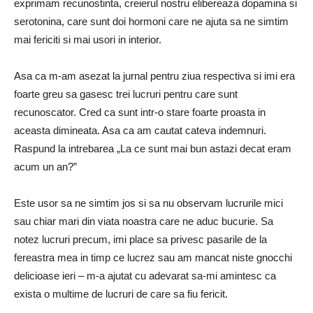
exprimam recunostinta, creierul nostru elibereaza dopamina si
serotonina, care sunt doi hormoni care ne ajuta sa ne simtim
mai fericiti si mai usori in interior.
Asa ca m-am asezat la jurnal pentru ziua respectiva si imi era
foarte greu sa gasesc trei lucruri pentru care sunt
recunoscator. Cred ca sunt intr-o stare foarte proasta in
aceasta dimineata. Asa ca am cautat cateva indemnuri.
Raspund la intrebarea „La ce sunt mai bun astazi decat eram
acum un an?”
Este usor sa ne simtim jos si sa nu observam lucrurile mici
sau chiar mari din viata noastra care ne aduc bucurie. Sa
notez lucruri precum, imi place sa privesc pasarile de la
fereastra mea in timp ce lucrez sau am mancat niste gnocchi
delicioase ieri – m-a ajutat cu adevarat sa-mi amintesc ca
exista o multime de lucruri de care sa fiu fericit.