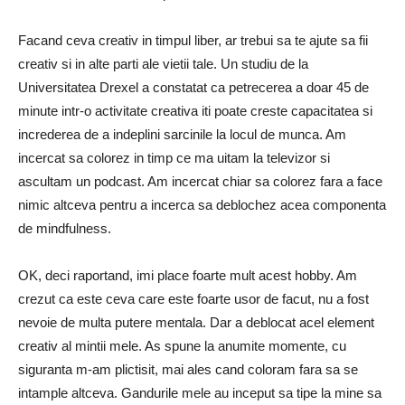
Facand ceva creativ in timpul liber, ar trebui sa te ajute sa fii
creativ si in alte parti ale vietii tale. Un studiu de la
Universitatea Drexel a constatat ca petrecerea a doar 45 de
minute intr-o activitate creativa iti poate creste capacitatea si
increderea de a indeplini sarcinile la locul de munca. Am
incercat sa colorez in timp ce ma uitam la televizor si
ascultam un podcast. Am incercat chiar sa colorez fara a face
nimic altceva pentru a incerca sa deblochez acea componenta
de mindfulness.
OK, deci raportand, imi place foarte mult acest hobby. Am
crezut ca este ceva care este foarte usor de facut, nu a fost
nevoie de multa putere mentala. Dar a deblocat acel element
creativ al mintii mele. As spune la anumite momente, cu
siguranta m-am plictisit, mai ales cand coloram fara sa se
intample altceva. Gandurile mele au inceput sa tipe la mine sa