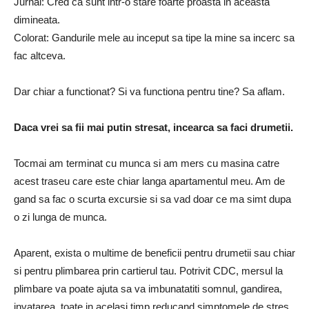
Jurnal: Cred ca sunt intr-o stare foarte proasta in aceasta
dimineata.
Colorat: Gandurile mele au inceput sa tipe la mine sa incerc sa
fac altceva.
Dar chiar a functionat? Si va functiona pentru tine? Sa aflam.
Daca vrei sa fii mai putin stresat, incearca sa faci drumetii.
Tocmai am terminat cu munca si am mers cu masina catre
acest traseu care este chiar langa apartamentul meu. Am de
gand sa fac o scurta excursie si sa vad doar ce ma simt dupa
o zi lunga de munca.
Aparent, exista o multime de beneficii pentru drumetii sau chiar
si pentru plimbarea prin cartierul tau. Potrivit CDC, mersul la
plimbare va poate ajuta sa va imbunatatiti somnul, gandirea,
invatarea, toate in acelasi timp reducand simptomele de stres