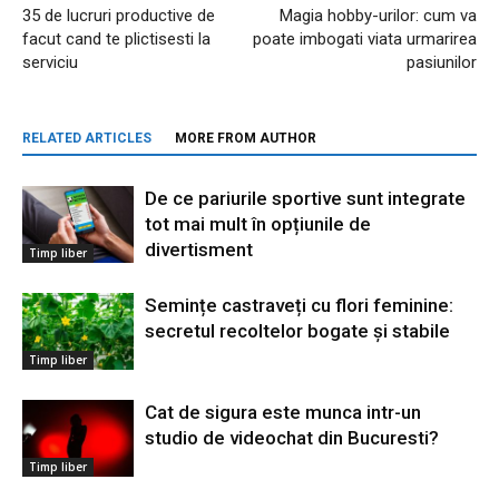
35 de lucruri productive de
Magia hobby-urilor: cum va
facut cand te plictisesti la
poate imbogati viata urmarirea
serviciu
pasiunilor
RELATED ARTICLES
MORE FROM AUTHOR
De ce pariurile sportive sunt integrate
tot mai mult în opțiunile de
divertisment
Timp liber
Semințe castraveți cu flori feminine:
secretul recoltelor bogate și stabile
Timp liber
Cat de sigura este munca intr-un
studio de videochat din Bucuresti?
Timp liber