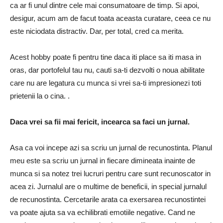
ca ar fi unul dintre cele mai consumatoare de timp. Si apoi,
desigur, acum am de facut toata aceasta curatare, ceea ce nu
este niciodata distractiv. Dar, per total, cred ca merita.
Acest hobby poate fi pentru tine daca iti place sa iti masa in
oras, dar portofelul tau nu, cauti sa-ti dezvolti o noua abilitate
care nu are legatura cu munca si vrei sa-ti impresionezi toti
prietenii la o cina. .
Daca vrei sa fii mai fericit, incearca sa faci un jurnal.
Asa ca voi incepe azi sa scriu un jurnal de recunostinta. Planul
meu este sa scriu un jurnal in fiecare dimineata inainte de
munca si sa notez trei lucruri pentru care sunt recunoscator in
acea zi. Jurnalul are o multime de beneficii, in special jurnalul
de recunostinta. Cercetarile arata ca exersarea recunostintei
va poate ajuta sa va echilibrati emotiile negative. Cand ne