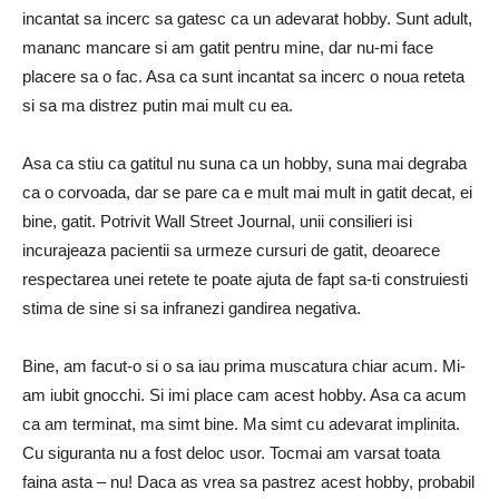
incantat sa incerc sa gatesc ca un adevarat hobby. Sunt adult,
mananc mancare si am gatit pentru mine, dar nu-mi face
placere sa o fac. Asa ca sunt incantat sa incerc o noua reteta
si sa ma distrez putin mai mult cu ea.
Asa ca stiu ca gatitul nu suna ca un hobby, suna mai degraba
ca o corvoada, dar se pare ca e mult mai mult in gatit decat, ei
bine, gatit. Potrivit Wall Street Journal, unii consilieri isi
incurajeaza pacientii sa urmeze cursuri de gatit, deoarece
respectarea unei retete te poate ajuta de fapt sa-ti construiesti
stima de sine si sa infranezi gandirea negativa.
Bine, am facut-o si o sa iau prima muscatura chiar acum. Mi-
am iubit gnocchi. Si imi place cam acest hobby. Asa ca acum
ca am terminat, ma simt bine. Ma simt cu adevarat implinita.
Cu siguranta nu a fost deloc usor. Tocmai am varsat toata
faina asta – nu! Daca as vrea sa pastrez acest hobby, probabil