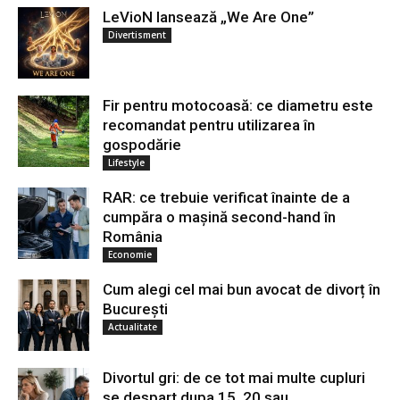
LeVioN lansează „We Are One”
Divertisment
Fir pentru motocoasă: ce diametru este
recomandat pentru utilizarea în
gospodărie
Lifestyle
RAR: ce trebuie verificat înainte de a
cumpăra o mașină second-hand în
România
Economie
Cum alegi cel mai bun avocat de divorț în
București
Actualitate
Divortul gri: de ce tot mai multe cupluri
se despart dupa 15, 20 sau...