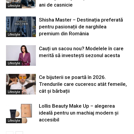
ani de casnicie
Lifestyle
Shisha Master – Destinația preferată
pentru pasionații de narghilea
premium din România
Lifestyle
Cauți un sacou nou? Modelele în care
merită să investești sezonul acesta
Lifestyle
Ce bijuterii se poartă în 2026.
Trendurile care cuceresc atât femeile,
cât și bărbații
Lifestyle
Lollis Beauty Make Up – alegerea
ideală pentru un machiaj modern și
accesibil
Lifestyle