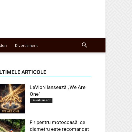
den
Divertisment
LTIMELE ARTICOLE
LeVioN lansează „We Are
One”
Divertisment
Fir pentru motocoasă: ce
diametru este recomandat