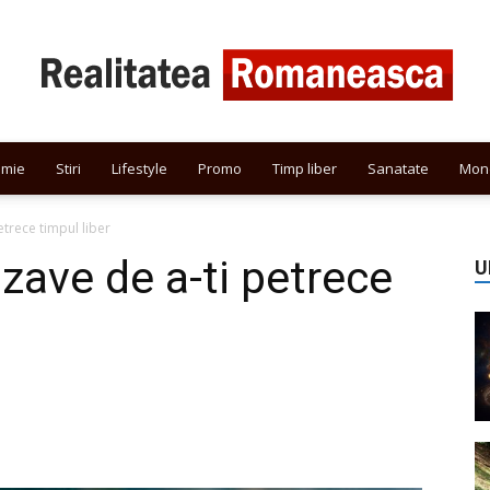
omie
Stiri
Lifestyle
Promo
Timp liber
Sanatate
Mon
Realitatea
trece timpul liber
zave de a-ti petrece
U
Romaneasca