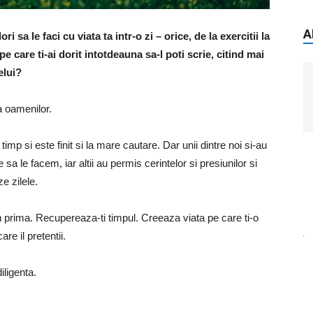
A
ri sa le faci cu viata ta intr-o zi – orice, de la exercitii la
e care ti-ai dorit intotdeauna sa-l poti scrie, citind mai
elui?
a oamenilor.
mp si este finit si la mare cautare. Dar unii dintre noi si-au
 sa le facem, iar altii au permis cerintelor si presiunilor si
ze zilele.
n prima. Recupereaza-ti timpul. Creeaza viata pe care ti-o
re il pretentii.
iligenta.