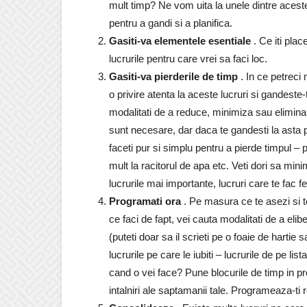
mult timp? Ne vom uita la unele dintre aceste 
pentru a gandi si a planifica.
Gasiti-va elementele esentiale
. Ce iti plac
lucrurile pentru care vrei sa faci loc.
Gasiti-va pierderile de timp
. In ce petreci 
o privire atenta la aceste lucruri si gandes
modalitati de a reduce, minimiza sau elimina 
sunt necesare, dar daca te gandesti la asta pot
faceti pur si simplu pentru a pierde timpul – po
mult la racitorul de apa etc. Veti dori sa min
lucrurile mai importante, lucruri care te fac fer
Programati ora
. Pe masura ce te asezi si te
ce faci de fapt, vei cauta modalitati de a eli
(puteti doar sa il scrieti pe o foaie de hartie s
lucrurile pe care le iubiti – lucrurile de pe l
cand o vei face? Pune blocurile de timp in pr
intalniri ale saptamanii tale. Programeaza-ti re