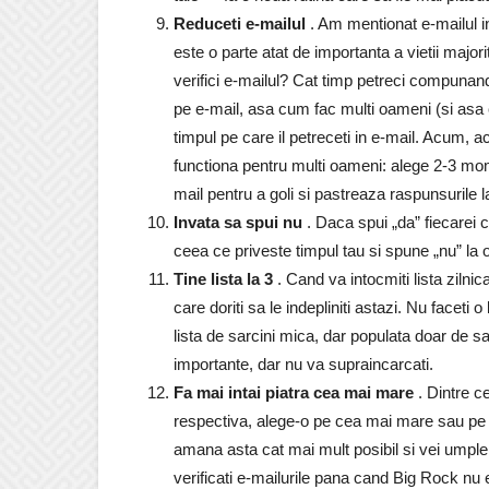
Reduceti e-mailul
. Am mentionat e-mailul int
este o parte atat de importanta a vietii major
verifici e-mailul? Cat timp petreci compunand
pe e-mail, asa cum fac multi oameni (si asa
timpul pe care il petreceti in e-mail. Acum, 
functiona pentru multi oameni: alege 2-3 mom
mail pentru a goli si pastreaza raspunsurile la
Invata sa spui nu
. Daca spui „da” fiecarei ce
ceea ce priveste timpul tau si spune „nu” la or
Tine lista la 3
. Cand va intocmiti lista zilnic
care doriti sa le indepliniti astazi. Nu faceti 
lista de sarcini mica, dar populata doar de sar
importante, dar nu va supraincarcati.
Fa mai intai piatra cea mai mare
. Dintre ce
respectiva, alege-o pe cea mai mare sau pe ce
amana asta cat mai mult posibil si vei umple 
verificati e-mailurile pana cand Big Rock nu es