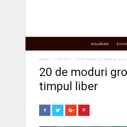
Actualitate
Econ
Home
Timp liber
20 de moduri grozave de a-ti pe
20 de moduri gro
timpul liber