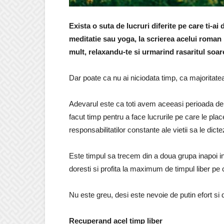
Exista o suta de lucruri diferite pe care ti-ai do
meditatie sau yoga, la scrierea acelui roman p
mult, relaxandu-te si urmarind rasaritul soar
Dar poate ca nu ai niciodata timp, ca majoritate
Adevarul este ca toti avem aceeasi perioada de ti
facut timp pentru a face lucrurile pe care le place
responsabilitatilor constante ale vietii sa le dicte
Este timpul sa trecem din a doua grupa inapoi i
doresti si profita la maximum de timpul liber pe ca
Nu este greu, desi este nevoie de putin efort si d
Recuperand acel timp liber