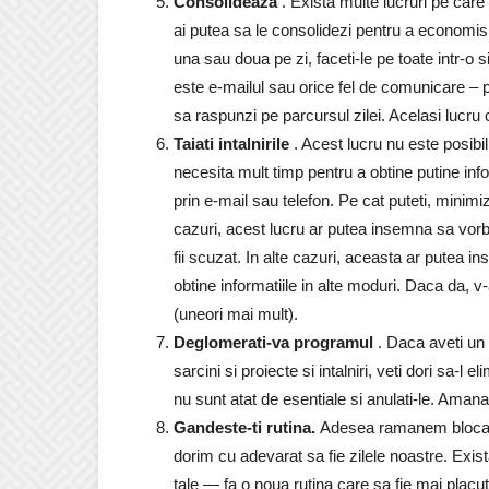
Consolideaza
. Exista multe lucruri pe care 
ai putea sa le consolidezi pentru a economis
una sau doua pe zi, faceti-le pe toate intr-o
este e-mailul sau orice fel de comunicare – pro
sa raspunzi pe parcursul zilei. Acelasi lucru c
Taiati intalnirile
. Acest lucru nu este posibil
necesita mult timp pentru a obtine putine info
prin e-mail sau telefon. Pe cat puteti, minimizat
cazuri, acest lucru ar putea insemna sa vorbest
fii scuzat. In alte cazuri, aceasta ar putea i
obtine informatiile in alte moduri. Daca da, v
(uneori mai mult).
Deglomerati-va programul
. Daca aveti un p
sarcini si proiecte si intalniri, veti dori sa-l el
nu sunt atat de esentiale si anulati-le. Amana
Gandeste-ti rutina.
Adesea ramanem blocati 
dorim cu adevarat sa fie zilele noastre. Exist
tale — fa o noua rutina care sa fie mai placut