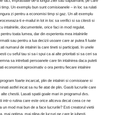
le faci, imprastiate de-a lungul zilei sau saptamanii, pe care
i timp. Un exemplu bun sunt comisioanele – in loc sa rulati
 singura zi pentru a economisi timp si gaz. Un alt exemplu
ceseaza-ti e-mailul in lot in loc sa verifici si sa citesti si
u intalnirile, documentele, orice faci in mod regulat.
 pentru toata lumea, dar din experienta mea intalnirile
rmatii sau pentru a lua decizii usoare care ar putea fi luate
i numarul de intalniri la care tineti si participati. In unele
i cu seful tau si sa-i spui ca ai alte prioritati si sa ceri sa
nsemna sa intrebati persoanele care tin intalnirea daca puteti
-ati economisit aproximativ o ora pentru fiecare intalnire
rogram foarte incarcat, plin de intalniri si comisioane si
iminati astfel incat sa nu fie atat de plin. Gasiti lucrurile care
 alte chestii. Lasati spatii goale mari in programul dvs.
intr-o rutina care este orice altceva decat ceea ce ne
a un mod mai bun de a face lucrurile? Esti creatorul vietii
a, mai optima, mai plina de lucruri pe care le iubesti.