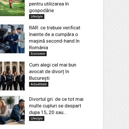
pentru utilizarea în
gospodărie
Lifestyle
RAR: ce trebuie verificat
înainte de a cumpăra o
mașină second-hand în
România
Economie
Cum alegi cel mai bun
avocat de divorț în
București
Actualitate
Divortul gri: de ce tot mai
multe cupluri se despart
dupa 15, 20 sau...
Lifestyle