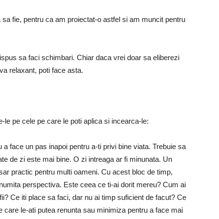
a fie, pentru ca am proiectat-o ​​astfel si am muncit pentru
dispus sa faci schimbari. Chiar daca vrei doar sa eliberezi
a relaxant, poti face asta.
-le pe cele pe care le poti aplica si incearca-le:
 a face un pas inapoi pentru a-ti privi bine viata. Trebuie sa
ate de zi este mai bine. O zi intreaga ar fi minunata. Un
sar practic pentru multi oameni. Cu acest bloc de timp,
 anumita perspectiva. Este ceea ce ti-ai dorit mereu? Cum ai
ii? Ce iti place sa faci, dar nu ai timp suficient de facut? Ce
 pe care le-ati putea renunta sau minimiza pentru a face mai