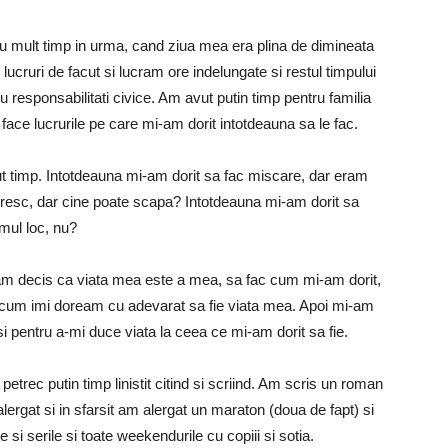
cu mult timp in urma, cand ziua mea era plina de dimineata
 lucruri de facut si lucram ore indelungate si restul timpului
ru responsabilitati civice. Am avut putin timp pentru familia
ace lucrurile pe care mi-am dorit intotdeauna sa le fac.
t timp. Intotdeauna mi-am dorit sa fac miscare, dar eram
oresc, dar cine poate scapa? Intotdeauna mi-am dorit sa
mul loc, nu?
 am decis ca viata mea este a mea, sa fac cum mi-am dorit,
e cum imi doream cu adevarat sa fie viata mea. Apoi mi-am
asi pentru a-mi duce viata la ceea ce mi-am dorit sa fie.
trec putin timp linistit citind si scriind. Am scris un roman
alergat si in sfarsit am alergat un maraton (doua de fapt) si
si serile si toate weekendurile cu copiii si sotia.