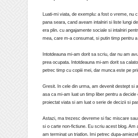
Luati-mi viata, de exemplu: a fost o vreme, nu 
pana seara, cand aveam intalniri si liste lungi de
era plin. cu angajamente sociale si intalniri pent
mea, care m-a consumat, si putin timp pentru a f
Intotdeauna mi-am dorit sa scriu, dar nu am avu
prea ocupata. Intotdeauna mi-am dorit sa calat
petrec timp cu copiii mei, dar munca este pe pri
Gresit. In cele din urma, am devenit destept si
asa ca mi-am luat un timp liber pentru a decid
proiectat viata si am luat o serie de decizii si p
Astazi, ma trezesc devreme si fac miscare sau pe
si o carte non-fictiune. Eu scriu acest blog. Am 
am terminat un triatlon. Imi petrec dupa-amiezele 