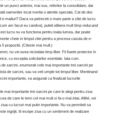
r-un punct anterior, mai sus, referitor la consolidare, dar
itatii oamenilor incat merita o atentie speciala. Cat de des
 e-mailuri? Daca va petreceti o mare parte a zilei de lucru
 cum am facut eu candva), puteti elibera mult timp reducand
acest lucru nu va functiona pentru toata lumea, dar poate
ente cheie in timpul zilei pentru a procesa casuta de e-
 5 propozitii. (Citeste mai mult.)
reri, nu vei avea niciodata timp liber. Fii foarte protector in
ice, cu exceptia solicitarilor esentiale. Iata cum.
a de sarcini, enumerati cele mai importante trei sarcini pe
o lista de sarcini, sau va veti umple tot timpul liber. Mentinand
cini importante, va asigurati ca finalizati lucrurile
le mai importante trei sarcini pe care le alegi pentru ziua
a de care te temi cel mai mult si fa-o mai intai. Altfel, vei
ziua cu lucruri mai putin importante. Nu va permiteti sa
te ingrijit. Iti incepe ziua cu un sentiment de realizare