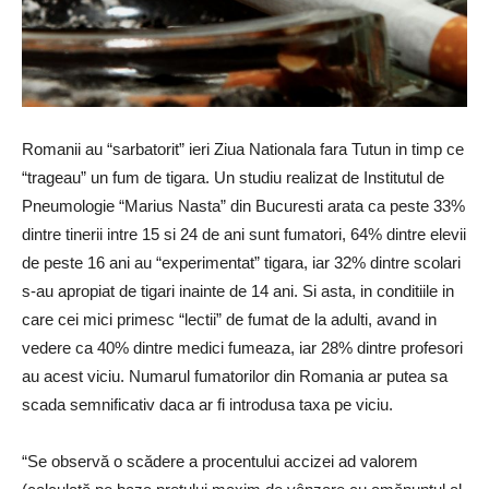
Romanii au “sarbatorit” ieri Ziua Nationala fara Tutun in timp ce
“trageau” un fum de tigara. Un studiu realizat de Institutul de
Pneumologie “Marius Nasta” din Bucuresti arata ca peste 33%
dintre tinerii intre 15 si 24 de ani sunt fumatori, 64% dintre elevii
de peste 16 ani au “experimentat” tigara, iar 32% dintre scolari
s-au apropiat de tigari inainte de 14 ani. Si asta, in conditiile in
care cei mici primesc “lectii” de fumat de la adulti, avand in
vedere ca 40% dintre medici fumeaza, iar 28% dintre profesori
au acest viciu. Numarul fumatorilor din Romania ar putea sa
scada semnificativ daca ar fi introdusa taxa pe viciu.
“Se observă o scădere a procentului accizei ad valorem