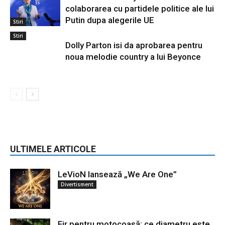
colaborarea cu partidele politice ale lui
Putin dupa alegerile UE
Stiri
Stiri
Dolly Parton isi da aprobarea pentru
noua melodie country a lui Beyonce
ULTIMELE ARTICOLE
LeVioN lansează „We Are One”
Divertisment
Fir pentru motocoasă: ce diametru este