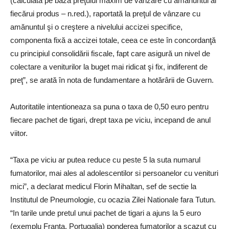
(calculată pe baza preţului maxim de vânzare cu amănuntul al
fiecărui produs – n.red.), raportată la preţul de vânzare cu
amănuntul şi o creştere a nivelului accizei specifice,
componenta fixă a accizei totale, ceea ce este în concordanţă
cu principiul consolidării fiscale, fapt care asigură un nivel de
colectare a veniturilor la buget mai ridicat şi fix, indiferent de
preţ”, se arată în nota de fundamentare a hotărârii de Guvern.
Autoritatile intentioneaza sa puna o taxa de 0,50 euro pentru
fiecare pachet de tigari, drept taxa pe viciu, incepand de anul
viitor.
“Taxa pe viciu ar putea reduce cu peste 5 la suta numarul
fumatorilor, mai ales al adolescentilor si persoanelor cu venituri
mici”, a declarat medicul Florin Mihaltan, sef de sectie la
Institutul de Pneumologie, cu ocazia Zilei Nationale fara Tutun.
“In tarile unde pretul unui pachet de tigari a ajuns la 5 euro
(exemplu Franta, Portugalia) ponderea fumatorilor a scazut cu