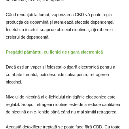
Când renunțați la fumat, vaporizarea CBD vă poate regla
producția de dopamină și atenuează efectele dependenței.
Încetul cu încetul, scapi de obiceiul nicotinei și îți eliberezi
creierul de dependență.
Pregătiți pământul cu lichid de țigară electronică
Dacă ești un vaper și folosești o țigară electronică pentru a
combate fumatul, poți deschide calea pentru retragerea
nicotinei.
Nivelul de nicotină al e-lichidului din țigările electronice este
reglabil. Scopul retragerii nicotinei este de a reduce cantitatea
de nicotină din e-lichide până când nu mai simțiți retragerea.
Această detoxifiere treptată se poate face fără CBD. Cu toate