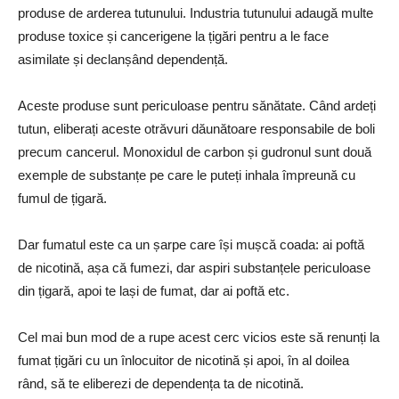
produse de arderea tutunului. Industria tutunului adaugă multe
produse toxice și cancerigene la țigări pentru a le face
asimilate și declanșând dependență.
Aceste produse sunt periculoase pentru sănătate. Când ardeți
tutun, eliberați aceste otrăvuri dăunătoare responsabile de boli
precum cancerul. Monoxidul de carbon și gudronul sunt două
exemple de substanțe pe care le puteți inhala împreună cu
fumul de țigară.
Dar fumatul este ca un șarpe care își mușcă coada: ai poftă
de nicotină, așa că fumezi, dar aspiri substanțele periculoase
din țigară, apoi te lași de fumat, dar ai poftă etc.
Cel mai bun mod de a rupe acest cerc vicios este să renunți la
fumat țigări cu un înlocuitor de nicotină și apoi, în al doilea
rând, să te eliberezi de dependența ta de nicotină.