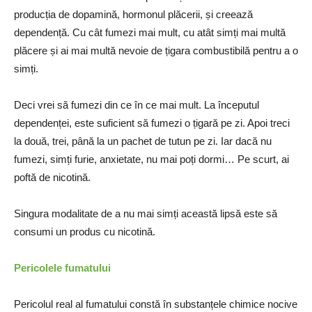
producția de dopamină, hormonul plăcerii, și creează
dependență. Cu cât fumezi mai mult, cu atât simți mai multă
plăcere și ai mai multă nevoie de țigara combustibilă pentru a o
simți.
Deci vrei să fumezi din ce în ce mai mult. La începutul
dependenței, este suficient să fumezi o țigară pe zi. Apoi treci
la două, trei, până la un pachet de tutun pe zi. Iar dacă nu
fumezi, simți furie, anxietate, nu mai poți dormi… Pe scurt, ai
poftă de nicotină.
Singura modalitate de a nu mai simți această lipsă este să
consumi un produs cu nicotină.
Pericolele fumatului
Pericolul real al fumatului constă în substanțele chimice nocive