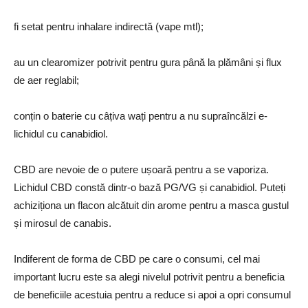
fi setat pentru inhalare indirectă (vape mtl);
au un clearomizer potrivit pentru gura până la plămâni și flux
de aer reglabil;
conțin o baterie cu câțiva wați pentru a nu supraîncălzi e-
lichidul cu canabidiol.
CBD are nevoie de o putere ușoară pentru a se vaporiza.
Lichidul CBD constă dintr-o bază PG/VG și canabidiol. Puteți
achiziționa un flacon alcătuit din arome pentru a masca gustul
și mirosul de canabis.
Indiferent de forma de CBD pe care o consumi, cel mai
important lucru este sa alegi nivelul potrivit pentru a beneficia
de beneficiile acestuia pentru a reduce si apoi a opri consumul