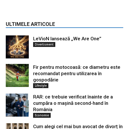
ULTIMELE ARTICOLE
LeVioN lansează „We Are One”
Divertisment
Fir pentru motocoasă: ce diametru este
recomandat pentru utilizarea în
gospodărie
Lifestyle
RAR: ce trebuie verificat înainte de a
cumpăra o mașină second-hand în
România
Economie
Cum alegi cel mai bun avocat de divorț în