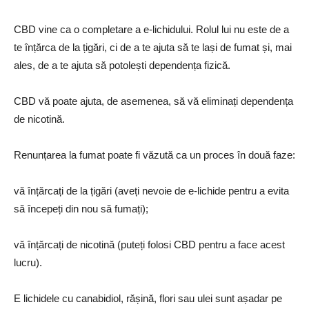
CBD vine ca o completare a e-lichidului. Rolul lui nu este de a
te înțărca de la țigări, ci de a te ajuta să te lași de fumat și, mai
ales, de a te ajuta să potolești dependența fizică.
CBD vă poate ajuta, de asemenea, să vă eliminați dependența
de nicotină.
Renunțarea la fumat poate fi văzută ca un proces în două faze:
vă înțărcați de la țigări (aveți nevoie de e-lichide pentru a evita
să începeți din nou să fumați);
vă înțărcați de nicotină (puteți folosi CBD pentru a face acest
lucru).
E lichidele cu canabidiol, rășină, flori sau ulei sunt așadar pe