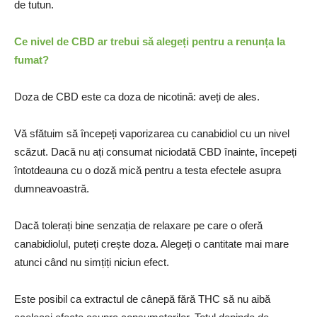
de tutun.
Ce nivel de CBD ar trebui să alegeți pentru a renunța la
fumat?
Doza de CBD este ca doza de nicotină: aveți de ales.
Vă sfătuim să începeți vaporizarea cu canabidiol cu ​​un nivel
scăzut. Dacă nu ați consumat niciodată CBD înainte, începeți
întotdeauna cu o doză mică pentru a testa efectele asupra
dumneavoastră.
Dacă tolerați bine senzația de relaxare pe care o oferă
canabidiolul, puteți crește doza. Alegeți o cantitate mai mare
atunci când nu simțiți niciun efect.
Este posibil ca extractul de cânepă fără THC să nu aibă