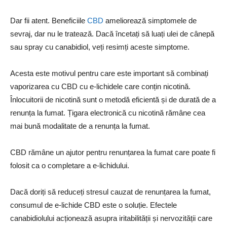
Dar fii atent. Beneficiile
CBD
ameliorează simptomele de
sevraj, dar nu le tratează. Dacă încetați să luați ulei de cânepă
sau spray cu canabidiol, veți resimți aceste simptome.
Acesta este motivul pentru care este important să combinați
vaporizarea cu CBD cu e-lichidele care conțin nicotină.
Înlocuitorii de nicotină sunt o metodă eficientă și de durată de a
renunța la fumat. Țigara electronică cu nicotină rămâne cea
mai bună modalitate de a renunța la fumat.
CBD rămâne un ajutor pentru renunțarea la fumat care poate fi
folosit ca o completare a e-lichidului.
Dacă doriți să reduceți stresul cauzat de renunțarea la fumat,
consumul de e-lichide CBD este o soluție. Efectele
canabidiolului acționează asupra iritabilității și nervozității care