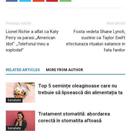
Previous article
Next article
Lionel Richie a aflat ca Katy
Fosta vedeta Shane Lynch,
Perry va parasi „American
sustine ca Taylor Swift
Idol”: „Telefonul meu a
efectueaza ritualuri satanice in
explodat”
fata fanilor
RELATED ARTICLES
MORE FROM AUTHOR
Top 5 semințe oleaginoase care nu
trebuie să lipsească din alimentația ta
Sanatate
Tratament stomatită: abordarea
corectă în stomatita aftoasă
Sanatate