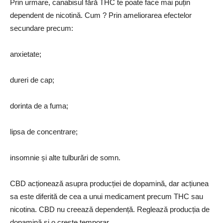
Prin urmare, canabisul fără THC te poate face mai puțin
dependent de nicotină. Cum ? Prin ameliorarea efectelor
secundare precum:
anxietate;
dureri de cap;
dorinta de a fuma;
lipsa de concentrare;
insomnie și alte tulburări de somn.
CBD acționează asupra producției de dopamină, dar acțiunea
sa este diferită de cea a unui medicament precum THC sau
nicotina. CBD nu creează dependență. Reglează producția de
dopamină și o crește temporar.