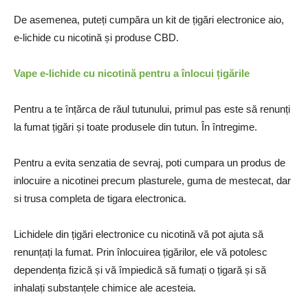
De asemenea, puteți cumpăra un kit de țigări electronice aio,
e-lichide cu nicotină și produse CBD.
Vape e-lichide cu nicotină pentru a înlocui țigările
Pentru a te înțărca de răul tutunului, primul pas este să renunți
la fumat țigări și toate produsele din tutun. În întregime.
Pentru a evita senzatia de sevraj, poti cumpara un produs de
inlocuire a nicotinei precum plasturele, guma de mestecat, dar
si trusa completa de tigara electronica.
Lichidele din țigări electronice cu nicotină vă pot ajuta să
renunțați la fumat. Prin înlocuirea țigărilor, ele vă potolesc
dependența fizică și vă împiedică să fumați o țigară și să
inhalați substanțele chimice ale acesteia.