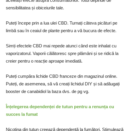
aceleași efecte asupra consumatorilor. Totul depinde de
sensibilitatea și obiceiurile tale.
Puteți începe prin a lua ulei CBD. Turnați câteva picături pe
limbă sau în ceaiul de plante pentru a vă bucura de efecte.
Simți efectele CBD mai repede atunci când este inhalat cu
vaporizatorul. Vaporii călătoresc spre plămâni și se ridică la
creier pentru o reacție aproape imediată.
Puteți cumpăra lichide CBD franceze din magazinul online.
Puteți, de asemenea, să vă creați lichidul DIY și să adăugați
booster de canabidiol la baza dvs. de pg vg.
Înțelegerea dependenței de tutun pentru a renunța cu
succes la fumat
Nicotina din tutun creează dependență la fumători. Stimulează