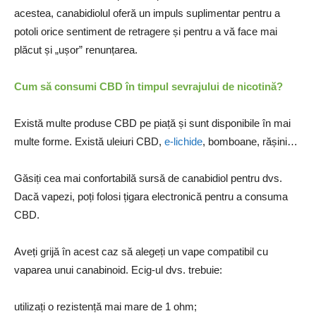
acestea, canabidiolul oferă un impuls suplimentar pentru a
potoli orice sentiment de retragere și pentru a vă face mai
plăcut și „ușor” renunțarea.
Cum să consumi CBD în timpul sevrajului de nicotină?
Există multe produse CBD pe piață și sunt disponibile în mai
multe forme. Există uleiuri CBD,
e-lichide
, bomboane, rășini…
Găsiți cea mai confortabilă sursă de canabidiol pentru dvs.
Dacă vapezi, poți folosi țigara electronică pentru a consuma
CBD.
Aveți grijă în acest caz să alegeți un vape compatibil cu
vaparea unui canabinoid. Ecig-ul dvs. trebuie:
utilizați o rezistență mai mare de 1 ohm;