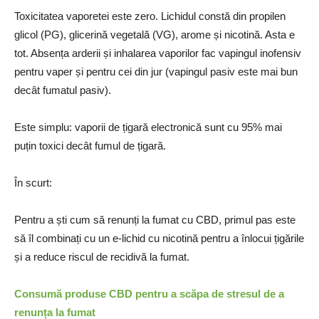
Toxicitatea vaporetei este zero. Lichidul constă din propilen
glicol (PG), glicerină vegetală (VG), arome și nicotină. Asta e
tot. Absența arderii și inhalarea vaporilor fac vapingul inofensiv
pentru vaper și pentru cei din jur (vapingul pasiv este mai bun
decât fumatul pasiv).
Este simplu: vaporii de țigară electronică sunt cu 95% mai
puțin toxici decât fumul de țigară.
În scurt:
Pentru a ști cum să renunți la fumat cu CBD, primul pas este
să îl combinați cu un e-lichid cu nicotină pentru a înlocui țigările
și a reduce riscul de recidivă la fumat.
Consumă produse CBD pentru a scăpa de stresul de a
renunța la fumat