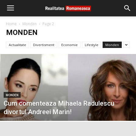
Home
Monden
Page 2
MONDEN
Actualitate
Divertisment
Economie
Lifestyle
Monden
MONDEN
Cum comenteaza Mihaela Radulescu
divortul Andreei Marin!