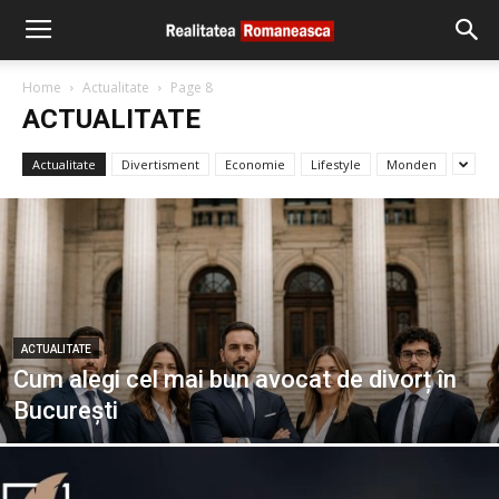
Home
Actualitate
Page 8
ACTUALITATE
Actualitate
Divertisment
Economie
Lifestyle
Monden
ACTUALITATE
Cum alegi cel mai bun avocat de divorț în
București