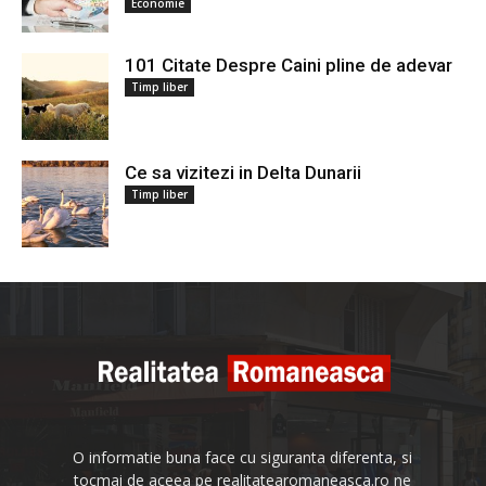
Economie
101 Citate Despre Caini pline de adevar
Timp liber
Ce sa vizitezi in Delta Dunarii
Timp liber
O informatie buna face cu siguranta diferenta, si
tocmai de aceea pe realitatearomaneasca.ro ne